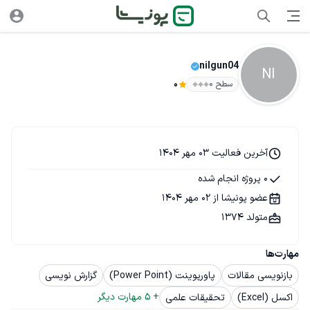
nilgun04
NI
سطح ۰
0
آخرین فعالیت 03 مهر 1404
0 پروژه انجام شده
عضو پونیشا از 02 مهر 1404
متولد 1374
مهارت‌ها
بازنویسی مقالات
پاورپوینت (Power Point)
گزارش نویسی
+ 
5
 مهارت دیگر
اکسل (Excel)
تحقیقات علمی