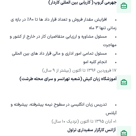
جهرمی گروپ ( کاریابی بین المللی کاردار) 
•	افزایش مقدار فروش و تعداد قرار داد ها تا 80% در بازه ی 
•	مسئول مشاوره و ارزیابی متقاضیان کار در خارج از کشور و 
•	انجام کلیه امو
17 فروردین 1396
 تا اکنون
(بیشتر از 9 سال)
آموزشگاه زبان کیش (شعبه تهرانسر و سرای محله طرشت)
•	تدریس زبان انگلیسی در سطوح نیمه پیشرفته، پیشرفته و 
آیلتس

01 آبان 1395
 تا اکنون
(نزدیک 10 سال)
 آژانس کارگزار سفیداری تراول 