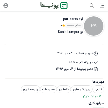
parisarezayi
PA
سطح ۰
0
Kuala Lumpur
آخرین فعالیت 04 مهر 1396
0 پروژه انجام شده
عضو پونیشا از 04 مهر 1396
مهارت‌ها
تایپ
ویرایش متن
داستان
مطبوعات
رزومه کاری
+ 
5
 مهارت دیگر
سوابق کاری