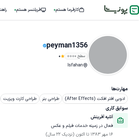
کارفرما هستم
فریلنسر هستم
راهن
peyman1356
سطح ۰
0
Isfahan
مهارت‌ها
ادوبی افتر افکت (After Effects)
طراحی بنر
طراحی کارت ویزیت
سوابق کاری
آتلیه آفرینش
فعال در زمینه خدمات فیلم و عکس
16 مهر 1383
 تا اکنون
(نزدیک 22 سال)