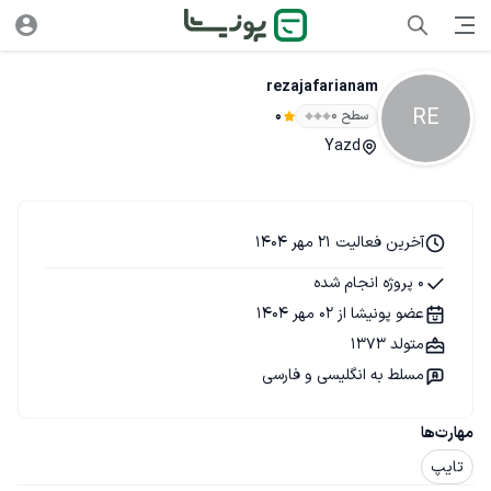
rezajafarianam
RE
سطح ۰
0
Yazd
آخرین فعالیت 21 مهر 1404
0 پروژه انجام شده
عضو پونیشا از 02 مهر 1404
متولد 1373
مسلط به انگلیسی و فارسی
مهارت‌ها
تایپ