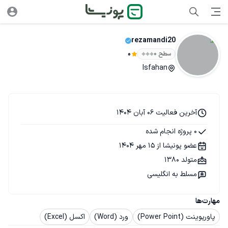
rezamandi20
سطح ۰
0
Isfahan
آخرین فعالیت 06 آبان 1404
0 پروژه انجام شده
عضو پونیشا از 15 مهر 1404
متولد 1380
مسلط به انگلیسی
مهارت‌ها
پاورپوینت (Power Point)
ورد (Word)
اکسل (Excel)