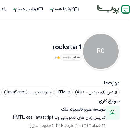
کارفرما هستم
فریلنسر هستم
راهن
rockstar1
RO
سطح ۰
0
مهارت‌ها
آژاکس (ای جکس - Ajax)
HTML5
جاوا اسکریپت (JavaScript)
سوابق کاری
موسسه علوم کامپیوتر ملک
تدریس زبان های کدنویسی وب HMTL, css, javascript
21 خرداد 1393
 - 
21 خرداد 1394
(حدود 1 سال)