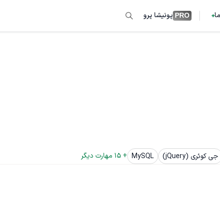
ما
پونیشا پرو
PRO
+ 
15
 مهارت دیگر
جی کوئری (jQuery)
MySQL