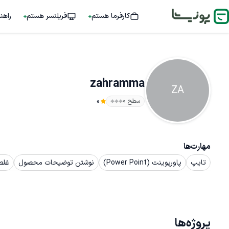
کارفرما هستم
فریلنسر هستم
راهن
zahramma
ZA
سطح ۰
0
مهارت‌ها
تایپ
پاورپوینت (Power Point)
نوشتن توضیحات محصول
غلط
پروژه‌ها