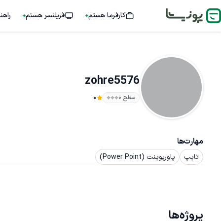
کارفرما هستم
فریلنسر هستم
راهن
zohre5576
سطح ۰
0
مهارت‌ها
تایپ
پاورپوینت (Power Point)
پروژه‌ها