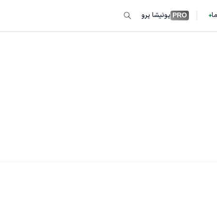
ما
پونیشا پرو
PRO