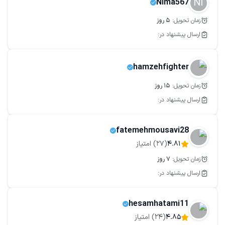
NI
Nima567
زمان تحویل:
5
روز
ارسال پیشنهاد در:
hamzehfighter
زمان تحویل:
15
روز
ارسال پیشنهاد در:
fatemehmousavi28
4.81
(
27
) امتیاز
زمان تحویل:
7
روز
ارسال پیشنهاد در:
hesamhatami11
4.85
(
24
) امتیاز