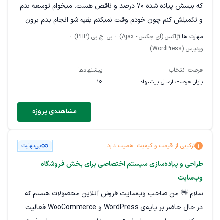
یا فایل پلاگین (درصورت استفاده) حتما مورد نیاز است. . در تمامی
که بیسش پیاده شده ۷۰ درصد و ناقص هست. میخوام توسعه بدم
بخش ها طراحی باید سئو فرندلی و سازگار با پلاگین های رنک مث
و تکمیلش کنم چون خودم وقت نمیکنم بقیه شو انجام بدم برون
و ووکامرس و المنتور و جت انجین و سایر پلاگینهای استفاده شده در
سپاری میکنم لطفا کسانی که کار کردن و مسلط به افزونه نویسی
مهارت ها:
آژاکس (ای جکس - Ajax)
پی اچ پی (PHP)
وب سایت باشد. . برای سادگی در این مرحله صرفا طراحی بر اساس
وردپرس هستن پیام بدن
وردپرس (WordPress)
نمایش در موبایل است.
فرصت انتخاب
پیشنهادها
نحوه ارسال پیشنهاد: لطفاًدر پیشنهاد خود موارد زیر را حتماً ذکر کنید:
پایان فرصت ارسال پیشنهاد
15
1.⁠ ⁠شرح دقیق رویکرد و مراحل کاری شما برای هر یک از بخش‌های
چهارگانه فوق 2.⁠ ⁠برآورد زمان و هزینه نهایی پروژه 3.⁠ ⁠نمونه کارهای
مشاهده‌ی پروژه
مشابه، به ویژه پروژه‌های مرتبط با ووکامرس و المنتور 4.⁠ ⁠هرگونه
پیشنهاد فنی سازنده برای بهبود، بهینه‌سازی یا کاهش هزینه‌های
ترکیبی از قیمت و کیفیت اهمیت دارد.
بی‌نهایت
پروژه (شامل استفاده از سایر تکنولوژی ها زبان های برنامه نویسی
طراحی و پیاده‌سازی سیستم اختصاصی برای بخش فروشگاه
مقل react یا nodejs یا ...)
وب‌سایت
سلام 👋 من صاحب وب‌سایت فروش آنلاین محصولات هستم که
در حال حاضر بر پایه‌ی WordPress و WooCommerce فعالیت