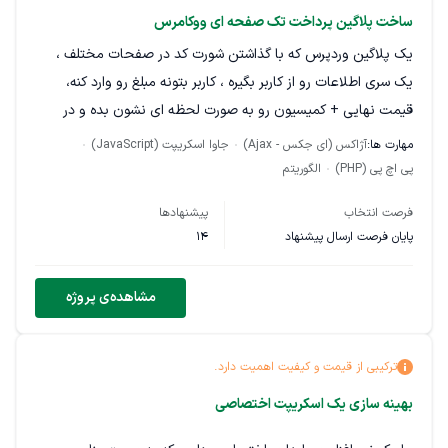
صنعت گردشگری • قرارداد رسمی پروژه‌ای با امکان تمدید برای
ساخت پلاگین پرداخت تک صفحه ای ووکامرس
پشتیبانی بلندمدت
یک پلاگین وردپرس که با گذاشتن شورت کد در صفحات مختلف ،
یک سری اطلاعات رو از کاربر بگیره ، کاربر بتونه مبلغ رو وارد کنه،
سایت داری موشن افکت مشابه با سایت های کیولین، گروه پویان
قیمت نهایی + کمیسیون رو به صورت لحظه ای نشون بده و در
امینی، تک ماکارون می باشد. لطفا پیش از ارسال درخواست همکاری
صورت کلیک روی دکمه پرداخت، مستقیم به درگاه پرداخت متصل
مطالعه کامل و دقیق بفرمایید و به زمانبندی مد نظر توجه فرمایید.
مهارت ها:
آژاکس (ای جکس - Ajax)
جاوا اسکریپت (JavaScript)
بشه. بعد از پرداخت موفق این اطلاعات به عنوان یک order در
تمامی پرداختی ها در قالب سایت پونیشا خواهد بود.
پی اچ پی (PHP)
الگوریتم
ووکامرس ذخیره بشه و اطلاعات وارد شده هم برای ادمین و هم برای
فرصت انتخاب
پیشنهادها
کاربر قابل مشاهده باشه. جزئیات دقیق + داکیومنت درگاه پرداخت
پایان فرصت ارسال پیشنهاد
14
هنگام شروع همکاری ارائه میشه
مشاهده‌ی پروژه
ترکیبی از قیمت و کیفیت اهمیت دارد.
بهینه سازی یک اسکریپت اختصاصی