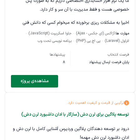
ما یک نرم افزار حسابداری اختصاصی داریم که به صورت پنل
خصوصی هست و فقط مدیریت با آن سر و کار دارد.
اخیرا به مشکلات ریزی برخورده که میخوام کسی که دانش فنی
مناسب داره با چند خط کد سریع بهینه و حلش کنه.
مهارت ها:
آژاکس (ای جکس - Ajax)
جاوا اسکریپت (JavaScript)
لاراول (Laravel)
پی اچ پی (PHP)
برنامه نویسی تحت وب
چون اسکریپت چند سال پیش نوشته شده و ممکنه کد هاش شلوغ
باشه.
فرصت انتخاب
پیشنهادها
پایان فرصت ارسال پیشنهاد
8
1- به طور کلی چالش سرعت این سایت هست که با حجم دیتابیس
پایین خیلی دیر لود میشه برخی صفحاتش.
مشاهده‌ی پروژه
2- الان مشکل مهمی که داره اینه وقتی میخواد کالا رو اضافه کنه با
نوشتن 3 حرف اول لیست کالا های مرتبط باید بیاد. ولی الان طول
ترکیبی از قیمت و کیفیت اهمیت دارد.
میکشه و ما میخوایم سریع بشه روند. نمیدونم چرا دیر از دیتابیس
میخونه با اینکه خیلی جاها جاوا فکر کنم استفاده کرد.
توسعه پلاگین برای لرن دش (سازگار با ادان داشبورد لرن دش)
3- بخش اضافه کردن کالا در فاکتور فقط تک محصول میشه اضافه
درود بر توسعه دهندگان پلاگین وردپرس آشنایی کامل با لرن دش و
کرد. با اینکه قابلیتش هست که 5-10 تا سطر اضافه کنه اما باگ داره
ادان داشبورد لرن دش مهمه!