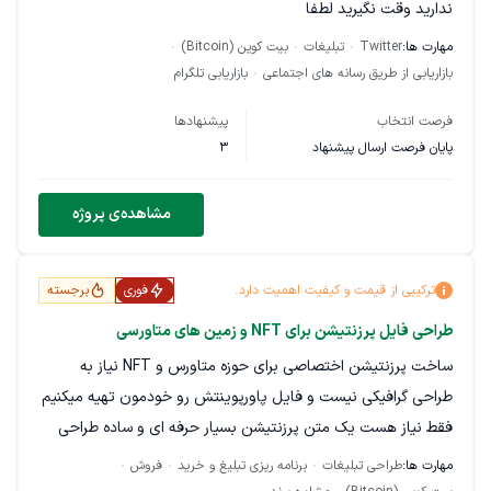
ندارید وقت نگیرید لطفا
مهارت ها:
Twitter
تبلیغات
بیت کوین (Bitcoin)
بازاریابی از طریق رسانه های اجتماعی
بازاریابی تلگرام
فرصت انتخاب
پیشنهادها
پایان فرصت ارسال پیشنهاد
3
مشاهده‌ی پروژه
ترکیبی از قیمت و کیفیت اهمیت دارد.
فوری
برجسته
طراحی فایل پرزنتیشن برای NFT و زمین های متاورسی
ساخت پرزنتیشن اختصاصی برای حوزه متاورس و NFT نیاز به
طراحی گرافیکی نیست و فایل پاورپوینتش رو خودمون تهیه میکنیم
فقط نیاز هست یک متن پرزنتیشن بسیار حرفه ای و ساده طراحی
بشه که تیم فروشمون در جلسات فروش اون رو استفاده کنن .
مهارت ها:
طراحی تبلیغات
برنامه ریزی تبلیغ و خرید
فروش
چندین فایل پرزنتیشن قبلا تهیه شده ، بنابراین اگر تخصصی حرفه