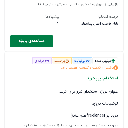
بازاریابی از طریق رسانه های اجتماعی
هوش مصنوعی (AI)
فرصت انتخاب
پیشنهادها
پایان فرصت ارسال پیشنهاد
11
مشاهده‌ی پروژه
بیلبورد شده
بی‌نهایت
برجسته
حرفه‌ای
ترکیبی از قیمت و کیفیت اهمیت دارد.
استخدام نیرو خرید
عنوان پروژه: استخدام نیرو برای خرید
توضیحات پروژه:
درود بر freelancerهای عزیز!
مهارت ها:
دستیار مجازی
حسابداری
حقوق و دستمزد
استخدام
ما به چند نیرو نیازمندیم برای انجام وظایف مربوط به خرید به