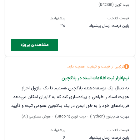
بیت کوین (Bitcoin)
صورت پاره‌وقت. در این پروژه، شما وظیفه خواهید داشت که در روز
بین 2 تا 3 ساعت همکاری کنید.
فرصت انتخاب
پیشنهادها
پایان فرصت ارسال پیشنهاد
38
شرایط استخدام:
سن بالای 18 سال
مشاهده‌ی پروژه
خانم و آقا فرقی ندارد
تعهد به زمان و خوش قولی بسیار حائز اهمیت است
امیدواریم افرادی را پیدا کنیم که به دنبال یک کار
ترکیبی از قیمت و کیفیت اهمیت دارد.
پاره‌وقت و مطمئن هستند. در این راستا،
نرم‌افزار ثبت اطلاعات اسناد در بلاکچین
خواهشمندیم در صورتی که علاقه‌مند به همکاری
به دنبال یک توسعه‌دهنده بلاکچین هستیم تا یک ماژول احراز
هستید، رزومه یا اطلاعات مرتبط خود را ارسال نمایید.
هویت اسناد را طراحی و پیاده‌سازی کند که به کاربران امکان می‌دهد
با تشکر از همکاری شما!
قراردادهای خود را به طور ایمن در یک بلاکچین عمومی ثبت و تأیید
کنند.
مهارت ها:
پایتون (Python)
بیت کوین (Bitcoin)
هوش مصنوعی (AI)
فرصت انتخاب
پیشنهادها
پایان فرصت ارسال پیشنهاد
6