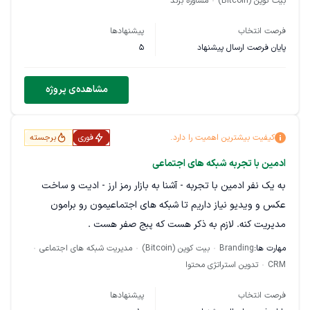
بیت کوین (Bitcoin)
مشاوره برند
ای فروش و بازار یابی ندارید و یا به حوزش متاورس تسلط کافی
فرصت انتخاب
پیشنهادها
ندارید ابدا شرایط انجام پروژه رو ندارید . متن جلسه مشاوره باید
پایان فرصت ارسال پیشنهاد
5
بسیار خلاقانه و مهندسی شده باشه ، ما بسیار ساده و همه فهم
مشاهده‌ی پروژه
کیفیت بیشترین اهمیت را دارد.
فوری
برجسته
ادمین با تجربه شبکه های اجتماعی
به یک نفر ادمین با تجربه - آشنا به بازار رمز ارز - ادیت و ساخت
عکس و ویدیو نیاز داریم تا شبکه های اجتماعیمون رو برامون
مدیریت کنه. لازم به ذکر هست که پبج صفر هست .
مهارت ها:
Branding
بیت کوین (Bitcoin)
مدیریت شبکه های اجتماعی
CRM
تدوین استراتژی محتوا
فرصت انتخاب
پیشنهادها