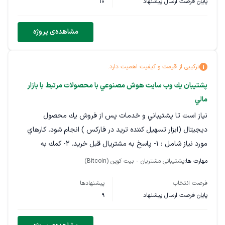
پایان فرصت ارسال پیشنهاد
10
مشاهده‌ی پروژه
ترکیبی از قیمت و کیفیت اهمیت دارد.
پشتیبان يك وب سايت هوش مصنوعي با محصولات مرتبط با بازار
مالي
نياز است تا پشتيباني و خدمات پس از فروش يك محصول
ديجيتال (ابزار تسهيل كننده تريد در فاركس ) انجام شود. كارهاي
مورد نياز شامل : ١- پاسخ به مشتريال قبل خريد. ٢- كمك به
مشتريان براي پروسه نصب محصول (از طريق چت و يا اتصال به
مهارت ها:
پشتیبانی مشتریان
بیت کوین (Bitcoin)
سيستم هاي ان ها ) ٣- مسلط به زبان انگليسي نوشتاري ٤- تسلط
فرصت انتخاب
پیشنهادها
نسبي به بازارهاي مالي
پایان فرصت ارسال پیشنهاد
9