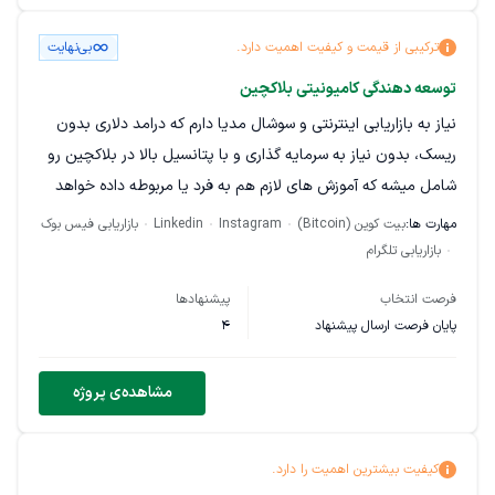
به ۱۰۰ میلیون تا حتی ۱ میلیارد تومان در ماه برسه! 🎁 به‌علاوه،
جوایز ویژه و مشوق‌های انگیزشی از طرف شرکت
ترکیبی از قیمت و کیفیت اهمیت دارد.
بی‌نهایت
توسعه دهندگی کامیونیتی بلاکچین
نیاز به بازاریابی اینترنتی و سوشال مدیا دارم که درامد دلاری بدون
ریسک، بدون نیاز به سرمایه گذاری و با پتانسیل بالا در بلاکچین رو
شامل میشه که آموزش های لازم هم به فرد یا مربوطه داده خواهد
شد.
مهارت ها:
بیت کوین (Bitcoin)
Instagram
Linkedin
بازاریابی فیس بوک
بازاریابی تلگرام
فرصت انتخاب
پیشنهادها
پایان فرصت ارسال پیشنهاد
4
مشاهده‌ی پروژه
کیفیت بیشترین اهمیت را دارد.