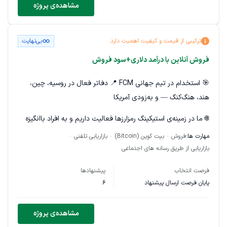
مشاهده‌ی پروژه
ترکیبی از قیمت و کیفیت اهمیت دارد.
بی‌نهایت
فروش آنلاین با درآمد دلاری+سود فروش
🎯 استخدام در تیم جهانی FCM 📍 دفاتر فعال در روسیه، چین،
هند، هنگ‌کنگ — و به‌زودی آمریکا
🌐 ما در زمینه‌ی استیکینگ رمزارزها فعالیت داریم و به افراد باانگیزه
برای جذب سرمایه‌گذار یا معرفی مشتری نیاز داریم!
مهارت ها:
فروش
بیت کوین (Bitcoin)
بازاریابی تلفنی
بازاریابی از طریق رسانه های اجتماعی
🔹 بدون نیاز به سرمایه اولیه 🔹 بدون نیاز به KYC یا ثبت‌نام
پیچیده 🔹 آموزش کامل داده میشه 🔹 پورسانت تا ۴۰٪ برای هر
فرصت انتخاب
پیشنهادها
فروش 🔹 مناسب بلاگرها، اینفلوئنسرها، بازاریاب‌ها و افرادی که دنبال
پایان فرصت ارسال پیشنهاد
6
درآمد دلاری هستن
مشاهده‌ی پروژه
💰 درآمد از ۳۰ میلیون تومان در ماه شروع میشه و به‌راحتی می‌تونه