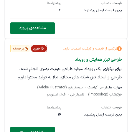
پس‌زمینه را برای ضبط ویدئوهای یوتیوب به سبک عرفانی و هنری
فرصت انتخاب
پیشنهادها
طراحی کند چیدمان کتابخانه، تابلوهای مولانا، آیت‌الکرسی و رحل
پایان فرصت ارسال پیشنهاد
4
قرآن را پیشنهاد دهد نورپردازی بهینه برای بهبود کیفیت ویدیو و
جلوگیری از سایه‌های نامطلوب را تنظیم کند مهارت‌های مورد نیاز:
مشاهده‌ی پروژه
آشنایی با طراحی استودیوهای خانگی درک زیبایی‌شناسی و چیدمان
متناسب با فضای عرفانی ارائه پیشنهادات برای بهبود نورپردازی و
ترکیبی از قیمت و کیفیت اهمیت دارد.
فوری
برجسته
ترکیب رنگ در پس‌زمینه اگر تجربه کار با یوتیوبرها یا طراحی
طراحی تیزر همایش و رویداد
استودیوهای خانگی دارید، لطفاً نمونه‌هایی ارسال کنید.
برای برگزاری یک رویداد ،‌موارد طراحی هویت بصری انجام شده ،
طراحی و ایجاد تیزر شبکه های مجازی نیاز به تولید محتوا داریم .
مهارت ها:
طراحی گرافیک
ایلوستریتور (Adobe Illustrator)
فوتوشاپ (Photoshop)
تایپوگرافی
اف‌ال استودیو
فرصت انتخاب
پیشنهادها
پایان فرصت ارسال پیشنهاد
14