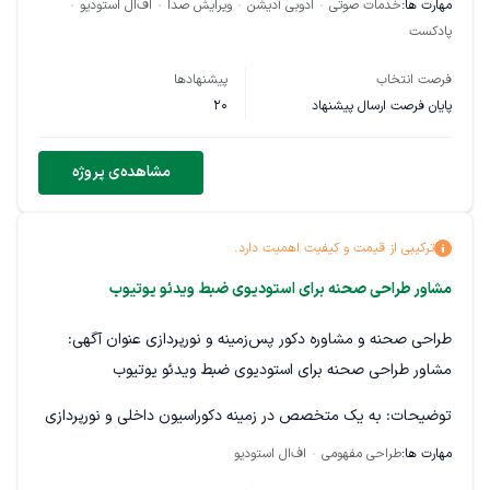
مهارت ها:
خدمات صوتی
ادوبی آدیشن
ویرایش صدا
اف‌ال استودیو
قیمت عقلانی بفرمایید سپاس
پادکست
قیمتی که ست کردم به ازای ادیت هر فایل صوتی هست، بسته به
فرصت انتخاب
پیشنهادها
کیفیت کارتون بین 100 تا 250 هزار تومان برای هر فایل. نمونه کار
پایان فرصت ارسال پیشنهاد
20
ارسال بفرمایید لطفا و تصمیم میگیرم بین این بازه ها چه مبلغی
تقدیم کنم اگر حس میکنین که برای ادیت یک فایله تقریبا 10 دقیقه
مشاهده‌ی پروژه
ای پادکست به مبلغی بیشتر از این بازه نیاز دارید، پیام ندید و وقت
نه خودتون رو بگیرید نه بنده سپاس
ترکیبی از قیمت و کیفیت اهمیت دارد.
مشاور طراحی صحنه برای استودیوی ضبط ویدئو یوتیوب
طراحی صحنه و مشاوره دکور پس‌زمینه و نورپردازی عنوان آگهی:
مشاور طراحی صحنه برای استودیوی ضبط ویدئو یوتیوب
توضیحات: به یک متخصص در زمینه دکوراسیون داخلی و نورپردازی
مناسب ضبط ویدیو نیاز دارم که بتواند:
مهارت ها:
طراحی مفهومی
اف‌ال استودیو