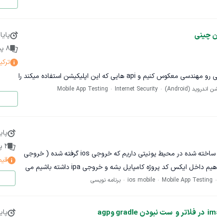
ه زبان عربی کردی اربیل و انگلیسی
 چینی
پایا
افزودن پرداخت آنلاین، امتیازدهی و...)
8
پی
ت اپ بعد از تحویل
ترکی
ما نیاز داریم که یک اپلیکیشن چینی رو مهندسی معکوس کنیم و api هایی که این اپلیکیشن استفاده میکند را
وید (Android)
Internet Security
Mobile App Testing
بدست بیاوریم. اسم این اپلیکیشن wenhua bamboo finance هستش. یک لوگوی قرمز با نوشته زرد روی
د
پای
2
پی
سلام وقت بخیر یک پروژه برنامک ساخته شده در محیط یونیتی داریم که خروجی ios گرفته شده ( خروجی
قیم
یک پروژه ایکس کد هست) میخواهیم داخل ایکس کد پروژه کامپایل بشه و خروجی ipa داشته باشیم می
Mobile App Testing
ios mobile
برنامه نویسی
ر کند خیلی ممنون
پای