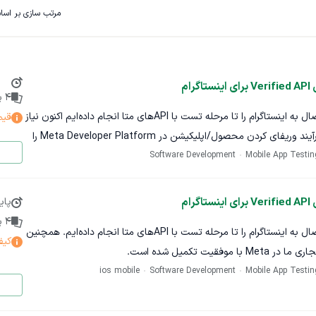
مرتب سازی بر اس
4
پی
ما برای یک محصول نرم‌افزاری، اتصال به اینستاگرام را تا مرحله تست با APIهای متا انجام داده‌ایم اکنون نیاز
قیم
داریم یک فریلنسر باتجربه، فقط فرآیند وریفای کردن محصول/اپلیکیشن در Meta Developer Platform را
Mobile App Testin
Software Development
دهد تا دسترسی‌های موردنیاز از حالت تست به حالت قابل استفاده در
وند.
پای
4
پی
ما برای یک محصول نرم‌افزاری، اتصال به اینستاگرام را تا مرحله تست با APIهای متا انجام داده‌ایم. همچنین
خروجی این پروژه فقط زمانی قابل قبول است که دسترسی‌های موردنیاز در Meta Developer Dashboard
کیف
اشد.
ios mobile
Software Development
Mobile App Testin
اکنون نیاز داریم یک فریلنسر باتجربه، فقط فرآیند وریفای کردن محصول/اپلیکیشن در Meta Developer
کنید که تجربه واقعی و عملی در موارد زیر دارید:
العمل‌های متا انجام دهد تا دسترسی‌های موردنیاز از حالت تست به حالت قابل
Meta Developer Platform Meta App Review Instagram Graph API یا APIهای مرتبط با Instagram