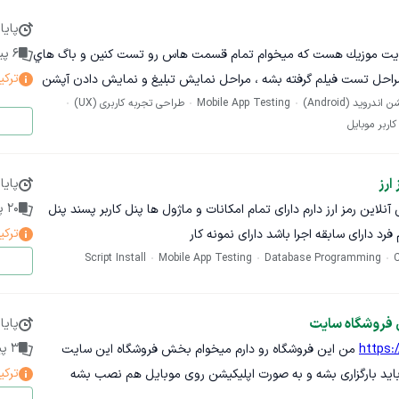
Write and validate test use cases wi
پایا
Perform tests on multiple A
6
پیش
اديت موزيك هست كه ميخوام تمام قسمت هاس رو تست كنين و باگ هاي
Write detailed bug reports as tickets for develop
ترکی
 مراحل تست فيلم گرفته بشه ، مراحل نمايش تبليغ و نمايش دادن آپشن
Follow up on reported issues for additional
وید (Android)
https://noruzii.com
Mobile App Testing
طراحی تجربه کاربری (UX)
اربر موبایل
یشنهادی
Experience in
ارز
پایا
Proficiency in testing on both And
 پرداخت آنلاین)
20
پی
آنلاین رمز ارز دارم دارای تمام امکانات و ماژول ها پنل کاربر پسند پنل
Strong communication skills to collaborate with product m
ترکی
رد دارای سابقه اجرا باشد دارای نمونه کار
Familiarity with Jira or si
Script Install
Mobile App Testing
Database Programming
ن شده
If you're passionate about AI and want to be part of an inn
ی فروشگاه سایت
پایا
3
پی
https
من این فروشگاه رو دارم میخوام بخش فروشگاه این سایت
ترکی
ود ۹۸۰۰ محصول باید بارگزاری بشه و به صورت اپلیکیشن روی موبایل هم نصب بشه