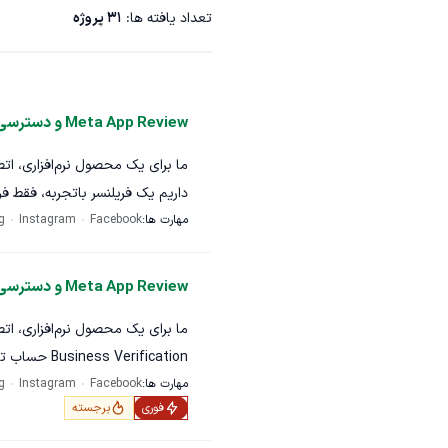
تعداد یافته ها:
31
پروژه
Meta App Review و دسترسی Verified API برای اینستاگرام
مهارت ها:
Facebook
Instagram
g
مطابق دستورالعمل‌های متا انجام 
محیط واقعی و تأییدشده تبدیل ش
Meta App Review و دسترسی Verified API برای اینستاگرام
خروجی نهایی قابل قبول
Business Verification حساب تجاری ما در Meta با موفقیت تکمیل شده است.
تأیید شده باشند و امکان استفاده از API در محیط واقعی وجود داشته ب
مهارت ها:
Facebook
Instagram
g
لطفاً فقط در صورتی پیشنهاد ارسال 
فوری
برجسته
Platform را مطابق دستور