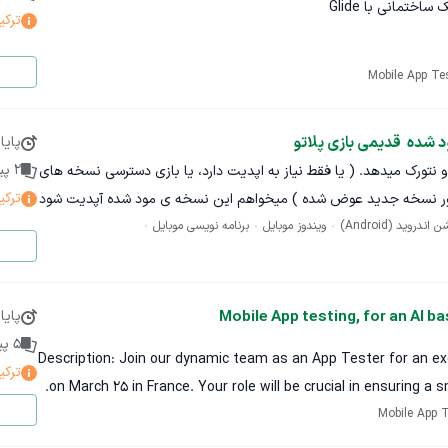
تمانی با Glide
ترکی
ی‌نتیجه پرداخت نخواهد شد.
ود در سمپل
م این فرآیند تلاش کرده‌ایم، اما به نتیجه نهایی نرسیده‌ایم. بنابراین هدف
Mobile App Te
سلام ما قصد داریم نسخه اولیه (MVP) یک اپلیکیشن ساده برای ثبت و مدیریت سفارشات بلوک سبک
انش و توانایی کافی برای انجام کامل این کار را دارد، نه صرفاً آزمون و
اره ✅ محدودیت زمانی: تا پایان روز پنج‌شنبه سوم خرداد ۱۴۰۴
نتیجه.
لیکیشن این است که مشتریان بتوانند نوع بلوک، تعداد مورد نیاز، و
د شده  قدیمی بازی پلاتو
پایا
ش خود را ثبت نمایند. طراحی اپ باید ساده، روان و قابل توسعه در
2
پیش
این نسخه ای که دارم ارور اپدیت و نتورک میدهد. ( یا فقط نیاز به اپدیت دارد، یا بازی دسترسی نسخه های
Go)
ترکی
ا بسته ، یا سرور نسخه جدید عوض شده ) میخواهم این نسخه ی مود شده آپدیت شود
وید (Android)
ویندوز موبایل
برنامه نویسی موبایل
Mobile App testing, for an AI b
پایا
مول ساده)
5
پی
Description: Join our dynamic team as an App Tester for an ex
ترکی
on March 25 in France. Your role will be crucial in ensuring a
Mobile App T