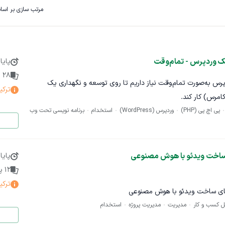
مرتب سازی بر اس
ک وردپرس - تمام‌وقت
پایا
28
پ
رس به‌صورت تمام‌وقت نیاز داریم تا روی توسعه و نگهداری یک
ترکی
امرس) کار کند.
پی اچ پی (PHP)
وردپرس (WordPress)
استخدام
برنامه نویسی تحت وب
های مختلف سایت (لیستینگ، چت، معاملات، سیستم دیسپیوت و...)
ی متناسب با نیازهای مارکت‌پلیس
ی ساخت ویدئو با هوش مصنوعی
پایا
ختار سایت و عملکرد آن
12
پی
پیاده‌سازی ویژگی‌های جدید
ترکی
‌های ساخت ویدئو با هوش مصنوعی
ل کسب و کار
مدیریت
مدیریت پروژه
استخدام