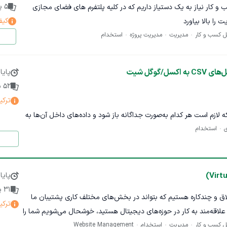
5
پی
 کار نیاز به یک دستیاز داریم که در کلیه پلتفرم های فضای مجازی
کیف
را بالا بیاورد
ل کسب و کار
مدیریت
مدیریت پروژه
استخدام
ل/گوگل شیت
پایا
52
پ
ترکی
 CSV وجود دارد که لازم است هر کدام به‌صورت جداگانه باز شود و داده‌های داخل آن‌ها به
ی
استخدام
 اکسل یا گوگل شیت واحد منتقل شود.
اصی ندارد و کاملاً اپراتوری است، فقط کافی است با دقت انجام شود.
ا نیست، تنها انتقال اطلاعات از فایل‌ها به شیت نهایی مورد انتظار
پایا
31
پی
اق و چندکاره هستیم که بتواند در بخش‌های مختلف کاری پشتیبان ما
ترکی
 علاقه‌مند به کار در حوزه‌های دیجیتال هستید، خوشحال می‌شویم شما را
ل کسب و کار
مدیریت
استخدام
Website Management