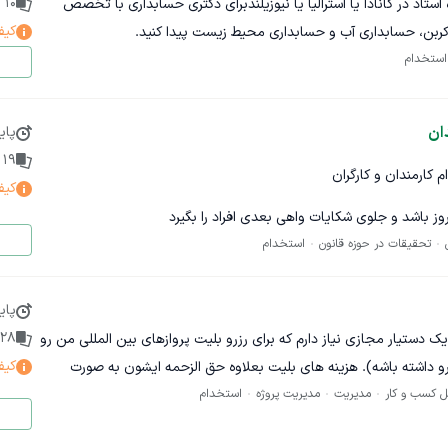
10
پ
ستاد در کانادا یا استرالیا یا نیوزیلندبرای دکتری حسابداری با تخصص
زمان مناسب
کیف
ربن، حسابداری آب و حسابداری محیط زیست پیدا کنید.
ی
استخدام
یه‌ای)
ان
پای
19
پ
 ویدئو
 کارمندان و کارگران
کیف
 روز باشد و جلوی شکایات واهی بعدی افراد را بگیرد
مذاکره بر اساس حجم کار)
تحقیقات در حوزه قانون
استخدام
یدئو یا ساعت کاری
یاز مجموعه و دستمزد جداگانه به صورت ساعتی
پای
28
قید کنید:
 دستیار مجازی نیاز دارم که برای رزرو بلیت پروازهای بین المللی من رو
 مهم است
کیف
و داشته باشه). هزینه های بلیت بعلاوه حق الزحمه ایشون به صورت
ابق مشابه
ل کسب و کار
مدیریت
مدیریت پروژه
استخدام
پرداخت امن انجام میشه و ایشون صرفا کار رزرو بلیت رو انجام میده. همچنین در آینده یک سری کارهای
(ویدئوهای تولیدشده با هوش مصنوعی)
وی چت بهتون میگم لطفا اگر شرایط انجام این کار رو دارید به من پیام
مه نکردن فرد ، امکان شکایات بعدی رو سلب بکنه
ما برای تحویل پروژه