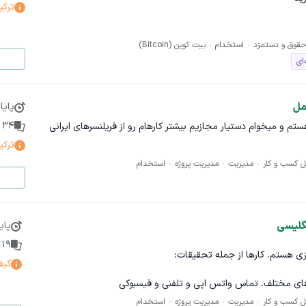
ترکی
قوق و دستمزد
استخدام
بیت کوین (Bitcoin)
ای
جام وظایف مربوط به خرید به صورت پاره‌وقت. در این پروژه، شما وظیفه
مل
پایا
34
پ
مدیرعامل دو تا شرکت در عمان هستم و میخوام دستیار مجازیم بیشتر کارهام رو از فریلنسرهای ایرانی
ترکی
ل کسب و کار
مدیریت
مدیریت پروژه
استخدام
رد
 قولی بسیار حائز اهمیت است امیدواریم افرادی را پیدا کنیم که به دنبال
مطمئن هستند. در این راستا، خواهشمندیم در صورتی که علاقه‌مند به
نگلیسی
پای
 یا اطلاعات مرتبط خود را ارسال نمایید. با تشکر از همکاری شما!
19
پ
ز جمله تحقیقات:
کیف
های مختلف. تماس واتس اپی و تلفنی و فیسبوکی
ل کسب و کار
مدیریت
یدا کردن سرمایه‌گذار
مدیریت پروژه
استخدام