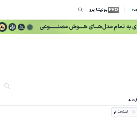
ما
پونیشا پرو
PRO
رت ها
استخدام