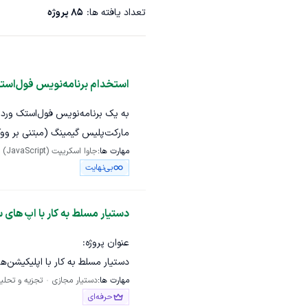
تعداد یافته ها:
85
پروژه
استخدام برنامه‌نویس فول‌است
به یک برنامه‌نویس فول‌استک وردپ
مارکت‌پلیس گیمینگ (مبتنی بر ووک
مهارت ها:
جاوا اسکریپت (JavaScript)
وظایف:
بی‌نهایت
توسعه و رفع باگ در بخش‌
توسعه پلاگین‌های اختصاص
دستیار مسلط به کار با اپ ها
بهبود و نگهداری مستمر سا
عنوان پروژه:
همکاری نزدیک با تیم برای 
دستیار مسلط به کار با اپلیکیشن
مهارت‌های مورد نیاز:
مهارت ها:
دستیار مجازی
تجزیه و تحلی
دسته‌بندی:
حرفه‌ای
تسلط کامل به PHP، وردپرس و ووکامرس (توسعه پلاگین و تم به‌صورت حرفه‌ای)