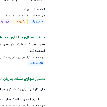
توضیحات پروژه:
مهارت ها:
دستیار مجازی
حسابداری
ح
درود بر freelancerهای عزیز!
بی‌نهایت
برجسته
حرفه‌
ما به چند نیرو نیازمندیم برای ان
خواهید داشت که در روز بین 2 تا 3 ساعت همکاری کنید.
دستیار مجازی حرفه ای مدیرعا
شرایط استخدام:
استفاده کنه
سن بالای 18 سال
مهارت ها:
دستیار مجازی
تجزیه و تحلی
خانم و آقا فرقی ندا
بی‌نهایت
تعهد به زمان و خوش
یک کار پاره‌وقت و 
دستیار مجازی مسلط به زبان ا
همکاری هستید، رزومه
برای کارهام دنبال یک دستیار مجازی هستم. کارها ا
پیدا کردن خانه در سایت 
مهارت ها:
دستیار مجازی
تجزیه و تحلی
تحقیق در اینترنت در مورد پ