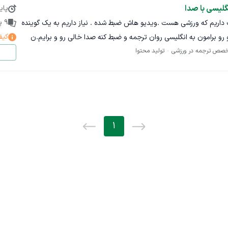
گلیسی با صدا
پای
 تا هم لینک سایت و هم نمونه فیلم ها رو خدمتتون ارسال کنم تا بررسی
9
پی
سلام ارادتمند . ما ی کانال یوتیوب داریم که ورزشی هست .ویدیو هاش ضبط شده . نیاز داریم به یک گوینده
 نیست ولی شاکله اصلی و امکانات و نحوه کارکرد با مراجعه به سایت کاملا
کیف
که متن ضبط شده فارسی در ویدیو رو برامون به انگلیسی روان ترجمه و ضبط کنه صدا خالی رو و برایم.ن
نهایتا تا پایان خرداد ماه کاملا آماده خواهد شد به امید خدا. ممنون
صص ترجمه در ورزشی
تولید محتوا
کنه . که ما بتونیم صدا ضبط شده رو بزاریم رو ویدیو هامون. چون مجری داخل ویدیو هامون اقا
آور میشم خدمتتون که قصد بنده بستن قرارداد و همکاری درازمدت و
این پروژه به دید بلند مدت نگاه کنید . لطفا اگر نمونه کار دارید برای من
ا سود خوبی هم در این کار هست. اگر پیشنهادی هم شما دارین
میکنم. ممنون از اینکه با دقت این متن رو مطالعه فرمودین. ضمنا
جم باشد لذا پروژه تا یافتن تعداد افراد مورد نیاز جهت انجام کار باز خواهد
1