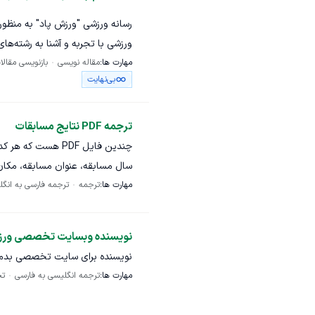
رسانه ورزشی "ورزش پاد" به منظور
ورزشی با تجربه و آشنا به رشته‌ه
مهارت ها:
مقاله نویسی
بازنویسی مقالا
شرح موقعیت:
بی‌نهایت
نوع محتوا: خبری، تحلیلی، بازنویس
توانایی درک و تحلیل رویدادهای 
ترجمه PDF نتایج مسابقات
اخبار از منابع معتبر خارجی رعای
چندین فایل PDF هس
سال مسابقه، عنوان مسابقه، مکان م
هزینه بر اساس تعداد کلمات محاسبه
مهارت ها:
ترجمه شود.
ترجمه
ترجمه فارسی به انگ
همکاری:
نویسنده وبسایت تخصصی ورز
همکاری به صورت بلندمدت و مداوم
نویسنده برای سایت تخصصی بدمین
توجه: کپی مطالب از سایر منابع ب
مهارت ها:
ترجمه انگلیسی به فارسی
تخ
بازنویسی محتوا ممنوع است. (تما