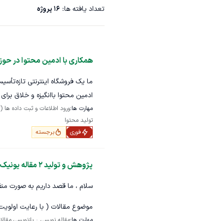
تعداد یافته ها:
16
پروژه
همکاری با ادمین محتوا در حو
ما یک فروشگاه اینترنتی تازه‌تأ
ادمین محتوا باانگیزه و خلاق برا
مهارت ها:
ورود اطلاعات و ثبت داده ها (Data Entry - دیتا اینتری)
تولید محتوا
فوری
برجسته
رعایت اصول اولیه سئو در محتو
پژوهش و تولید 2 مقاله یونیک و سئو شده به صورت منظم و ماهیانه
سلام ، ما قصد داریم به صورت منظم در هر ماه 2 مقاله 2500 الی 3000 کلمه‌ای را در وبلاگ خود ثبت کنیم.
موضوع مقالات ( با رعایت اولویت 
مهارت ها:
مقاله نویسی
بازنویسی مقالا