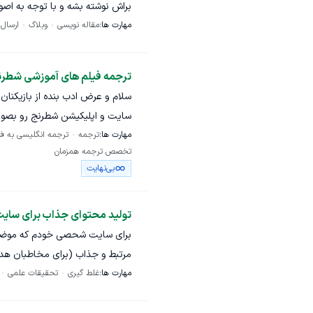
براش نوشته بشه و با توجه به اصو
مهارت ها:
مقاله نویسی
وبلاگ
ارسال 
باید حتما در زمینه ورزشی تخصص
ترجمه و بارگزاری کنه. باید مطال
ترجمه فیلم های آموزشی شطرنج
این صورت هست که فریلنسر باید ا
سلام و عرض ادب بنده از بازیکنان 
تایید می کنیم و بعدش هم باید مقا
سایت و اپلیکیشن شطرنج رو بصور
مهارت ها:
ترجمه
ترجمه انگلیسی به ف
داخل کشور میتونن با مراجعه به س
تخصص ترجمه همزمان
اعم از کتاب و نرم افزار و ساعت 
تدوین و عکس گذاری بشن. همچنی
بی‌نهایت
(ترجمه و زیرنویس و دوبله فارسی
میشود. بنده فقط جهت ترجمه فیل
تولید محتوای جذاب برای سایت
سود خوب هستم. لطفا شرایط خودتون
مسابقات و آموزش آنلاین هم امک
نیز از اسپات پلیر جهت حفظ حقوق
مرتبط و جذاب (برای مخاطبان هدف
بود که قراردادی نوشته میشه فیلم ه
مهارت ها:
غلط گیری
تحقیقات علمی
لاغری و چاقی ، بررسی تحقیقات مخ
فروش درصد سود توافقی که از قبل 
بررسی نمونه کارهای شما عزیزان ب