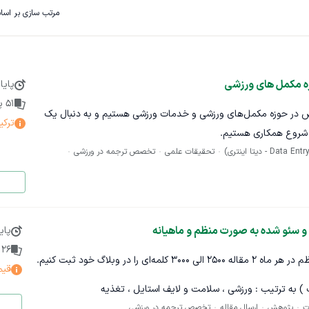
مرتب سازی بر اس
زه مکمل های ورزشی
پایا
51
پی
سیس در حوزه مکمل‌های ورزشی و خدمات ورزشی هستیم و به دنبال یک
ترکی
ی شروع همکاری هستیم.
تحقیقات علمی
تخصص ترجمه در ورزشی
🔹 شرح وظایف: • ورود محصولات (نام، مشخصات، قیمت و تصویر) به فروشگاه اینترنتی • تولید محتوای
متنی جذاب و روان برای معرفی محصولات • به‌روزرسانی و مرتب‌سازی دسته‌بندی‌ها و صفحات سایت •
ای محصولات (مزیت محسوب می‌شود)
پای
26
پ
قیم
) به ترتیب : ورزشی ، سلامت و لایف استایل ، تغذیه
ت
پژوهش
ارسال مقاله
تخصص ترجمه در ورزشی