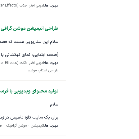
مهارت ها:
ادوبی افتر افکت (After Effects)
طراحی انیمیشن موشن گرافی مع
سلام این سناریویی هست که قصد 
[صحنه ابتدایی: نمای کهکشانی با 
مهارت ها:
ادوبی افتر افکت (After Effects)
جایی که تخیل شما در یک جهان مج
طراحی استاپ موشن
دنیای متا‌ریال] گوینده (صدا روی ت
مجازی، واقعیت را به تصویر می‌کشن
تولید محتوای ویدیویی با فرم
[نمایش: کاربری که به شهری مجازی
سلام
روی تصویر): «چرا متا‌ریال؟ زمین‌ه
برای یک سایت تازه تاسیس در زمی
طریق اجاره ملک، شرکت در رویدا
مهارت ها:
انیمیشن
موشن گرافیک
ط
تولید ویدیوی استاپ موشن یا موش
یک قطعه نیست؛ بلکه دروازه‌ای به
قرار میگیره. به همین دلیل خلاقیت