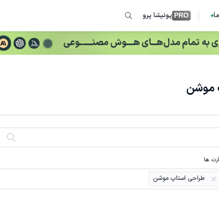
ما
پونیشا پرو
PRO
پ موشن
رت ها
طراحی استاپ موشن