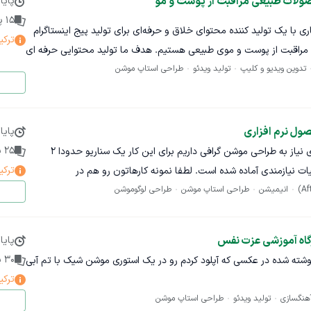
صولات طبیعی مراقبت از پوست و مو
پایا
اری با شما برای خلق یک محتوای بصری تأثیرگذار هستیم!
15
پی
ی با یک تولید کننده محتوای خلاق و حرفه‌ای برای تولید پیج اینستاگرام
ترکی
 مراقبت از پوست و موی طبیعی هستیم. هدف ما تولید محتوایی حرفه‌ ای
تدوین ویدیو و کلیپ
تولید ویدئو
طراحی استاپ موشن
و یکدست با هویت بصری مشخص و متناسب با برند و ریلز های با کیفیت برای جذب مخاطب و افزایش
تعامل است. • ریلز ویدیویی: o سناریونویسی و ایده‌ پردازی توسط فریلنسر o عکاسی یا تصویربرداری در
از محصولات o تدوین و افکت‌گذاری حرفه‌ای نکات مهم همکاری: • ارائه فایل‌ نهایی قابل استفاده
یاز شرایط همکاری: در صورت رضایت از کیفیت کار، پرداخت انجام می شود.
ول نرم افزاری
پایا
 در پیشنهاد خود به موارد زیر پاسخ دهند:
25
پ
برای معرفی یک محصول نرم افزاری نیاز به طراحی موشن گرافی داریم برای این کار یک سناریو حدودا ۲
ترکی
ات نیازمندی آماده شده است. لطفا نمونه کارهاتون رو هم در
را خودش انجام می‌دهد؟ (با چه سبک و کیفیتی)
انیمیشن
طراحی استاپ موشن
طراحی لوگوموشن
دوین انجام می‌شود؟
گاه آموزشی عزت نفس
پایا
ازی هر محتوابا تشکر از علاقه‌مندی شما به این پروژه، منتظر پیشنهادات
30
پ
شته شده در عکسی که آپلود کردم رو در یک استوری موشن شیک با تم آبی
باشن لطفا
ترکی
هنگسازی
تولید ویدئو
طراحی استاپ موشن