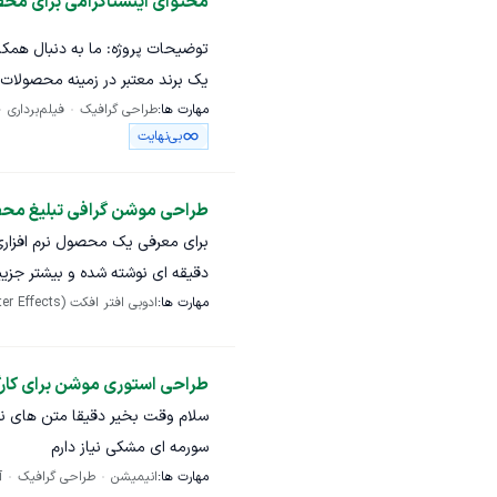
محتوای اینستاگرامی برای مح
ما منتظر دریافت پیشنهادها و همک
توضیحات پروژه: ما به دنبال همکار
یک برند معتبر در زمینه محصولات
مهارت ها:
طراحی گرافیک
فیلم‌برداری
بی‌نهایت
صورت نیاز 
+ فایل لایه‌ باز پست‌ در صورت ن
طراحی موشن گرافی تبلیغ محص
از فریلنسر محترم درخواست می‌شود
دقیقه ای نوشته شده و بیشتر جزیی
آیا عکاسی و ویدئوی ریلز 
مهارت ها:
پیشنهاداتتون ارایه کنید
ادوبی افتر افکت (After Effects)
با چه ابزارهایی طراحی و ت
نمونه‌کارهای مرتبط قبلی
قیمت پیشنهادی
طراحی استوری موشن برای کار
مدت‌زمان لازم برای آماده‌س
سلام وقت بخیر دقیقا متن های نو
شما هستیم.و ساکن تهران 
سورمه ای مشکی نیاز دارم
مهارت ها:
انیمیشن
طراحی گرافیک
آ