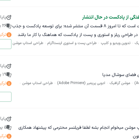
گی از پادکست در حال انتشار
پایا
26
پی
پروژه ما شامل ۴٠ قسمت پادکست است که تا امروز ٨ قسمت آن منتشر شده؛ برای توسعه پادکست و جذب
ترکی
ر طراحی ریلز و استوری و پست از پادکست که هماهنگ با کار ما باشد
یک
تدوین ویدیو و کلیپ
طراحی پست و استوری اینستاگرام
طراحی استاپ موشن
پایا
19
پی
ی فضای سوشال مدیا
ترکی
موشن گرافیک
ادوبی پریمیر (Adobe Primiere)
طراحی استاپ موشن
پایا
5
پی
اپ موشن میخوام انجام بشه لطفا فریلنسر محترمی که پیشنهاد همکاری
ترکی
نون