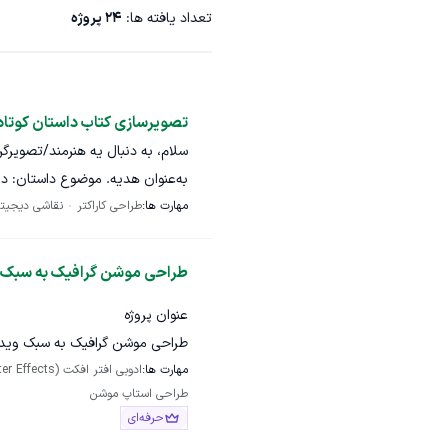
تعداد یافته ها:
24
پروژه
تصویرسازی کتاب داستان کوتا
سلام، به دنبال یه هنرمند/تصویرگ
به‌عنوان هدیه. موضوع داستان: دا
مهارت ها:
طراحی کاراکتر
نقاشی دیجیتا
شخصیت‌پردازی: نیاز به طراحی دو 
طراحی موشن گرافیک به سبک وید
عنوان پروژه
طراحی موشن گرافیک به سبک ویدیوه
لطفاً در پیشنهادتون زمان تحویل تخ
مهارت ها:
ادوبی افتر افکت (After Effects)
خوشحال میشم ببینم.
دسته‌بندی
طراحی استاپ موشن
– طراحی و خلاقیت
حرفه‌ای