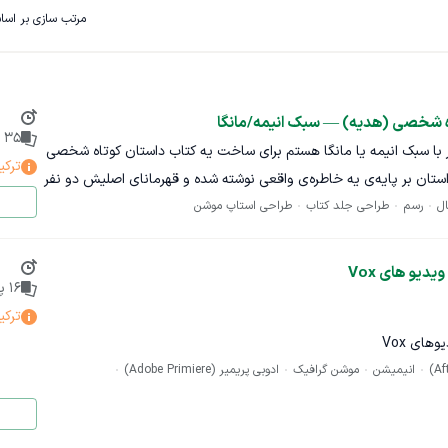
مرتب سازی بر اس
ه شخصی (هدیه) — سبک انیمه/مانگا
35
پ
ر با سبک انیمه یا مانگا هستم برای ساخت یه کتاب داستان کوتاه شخصی
ترکی
ستان بر پایه‌ی یه خاطره‌ی واقعی نوشته شده و قهرمانای اصلیش دو نفر
ل
رسم
طراحی جلد کتاب
طراحی استاپ موشن
بزرگسال هستن، نه کودک. متن داستان رو خودم آماده کرده‌ام و در اختیارتون قرار می‌دم. جزئیات کار: ∙ تعداد
تصاویر: ۱۰ تا ۱۵ تصویر (هر تصویر متناظر با یک صحنه از داستان) ∙ سبک: انیمه/مانگا، رنگی ∙
کاراکتر اصلی (زن و مرد) بر اساس ویژگی‌های ظاهری واقعی که در
یو های Vox
16
پی
اختیارتون قرار می‌دم (عکس مرجع می‌فرستم) ∙ خروجی نهایی: فایل با کیفیت بالا (PNG یا PDF) مناسب
ترکی
برای چاپ کتاب بودجه: بین ۲ تا ۵ میلیون تومان (بسته به تعداد نهایی تصاویر و جزئیات کار) زمان‌بندی:
ای Vox
مینی رو هم ذکر کنید. اگه نمونه‌کار قبلی در سبک انیمه/مانگا دارید،
انیمیشن
موشن گرافیک
ادوبی پریمیر (Adobe Primiere)