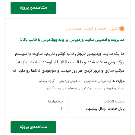
توسط انسان بازنویسی انجام شود همچنین از نظر سئو بهینه سازی
مشاهده‌ی پروژه
های مورد نیاز انجام شود.
نمونه پیچ و سایت هایی که میتوانید محتوای مشابه و مدنظر
ترکیبی از قیمت و کیفیت اهمیت دارد.
مشاهده کنید:
مدیریت و ادمینی سایت وردپرس بر پایه ووکامرس با قالب باکالا
محتوای متنی سایت:g4a4.com پیچ:vipac.ir | bazitak.ir |
ما یک سایت وردپرسی فروش قاب گوشی داریم.. سایت با سیستم
G4A4_com
ووکامرسی ساخته شده و با قالب باکالا با لا اومده..سایت نیاز به
مرتب سازی و بروز کردن هر روز قیمت و موجودی کالاها رو دارد. که
لزوم ارتباط مستمر با فروشگاه هستش. در ضمن باید اطلاعات
مهارت ها:
پشتیبانی مشتریان
سفارش پردازش
آپلود ویدئو
سفارشات ثبت شده هم به فروشنده ارسال بشه. موارد مورد نیاز :
خرید و فروش سایت
پشتیبانی وبسایت و چت آنلاین
سایزبندی عکس های محصول کم کردن حجم عکس ها با حفظ
فرصت انتخاب
پیشنهادها
کییت توانایی آپلود ویدئو در آپارات و آی فریم کردن در سایت
پایان فرصت ارسال پیشنهاد
12
(همیشه لازم نیست) مدیریت محتوای بلاگ سایت مدیریت
موجودی محصولات بروز کردن قیمت ها موارد روتین وردپرس هم
مشاهده‌ی پروژه
که نیاز به توضیح نداره (بروز رسانی ها و ...)