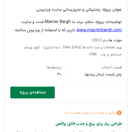
عنوان پروژه:
پشتیبانی و به‌روزرسانی سایت وردپرسی
توضیحات پروژه:
سلام، برند ما Master Bargh است و سایت
www.masterbargh.com
داریم که با استفاده از وردپرس ساخته
شده است. به یک فرد با تجربه برای پشتیبانی و به‌روزرسانی سایت
مهارت ها:
سئو (SEO)
خود نیاز داریم.
ورود اطلاعات و ثبت داده ها (Data Entry - دیتا اینتری)
آپلود ویدئو
جستجو در وب
CRM
کارهایی که باید انجام بشه:
فرصت انتخاب
پیشنهادها
درج و ویرایش محصولات در فروشگاه (وردپرس/ووکامرس)
پایان فرصت ارسال پیشنهاد
30
بروزرسانی صفحات خدماتی سایت
نوشتن یا ویرایش ۲ مقاله در هفته برای وبلاگ (محتوای
مشاهده‌ی پروژه
نیمه‌آماده در اختیار است)
بررسی امنیت، سرعت و سئوی اولیه سایت
ترکیبی از قیمت و کیفیت اهمیت دارد.
شرایط همکاری:
طراحی ریلز برای پیج و جذب فالور واقعی
همکاری بلندمدت با پرداخت ماهانه