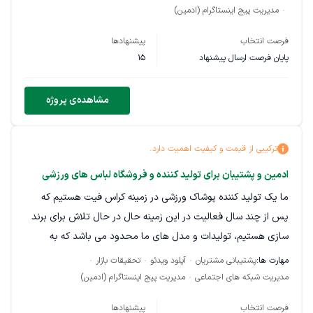
دریافت حقوق به صورت هفتگی
مدیریت پیج اینستاگرام (ادمین)
این پروژه به صورت بلندمدت بوده و آموزش‌های لازم در ابتدای کار
فرصت انتخاب
پیشنهادها
ارائه خواهد شد.
پایان فرصت ارسال پیشنهاد
15
مشاهده‌ی پروژه
ترکیبی از قیمت و کیفیت اهمیت دارد.
ادمین و پشتیبان برای تولید کننده و فروشگاه لباس های ورزشی
ما یک تولید کننده پوشاک ورزشی در زمینه کراس فیت هستیم که
پس از چند سال فعالیت در این زمینه حال در حال تلاش برای برند
سازی هستیم، تولیدات و مدل های ما محدود می باشد که به
همین خاطر نیاز به یک ادمین داریم که جدای از پشتیبانی و سفارش
مهارت ها:
پشتیبانی مشتریان
آپلود ویدئو
تحقیقات بازار
گیری، هم خلاق باشد هم توان تهیه گزارش های دوره ای مورد نیاز
مدیریت شبکه های اجتماعی
مدیریت پیج اینستاگرام (ادمین)
برای گسترش تولید را داشته باشد.
فرصت انتخاب
پیشنهادها