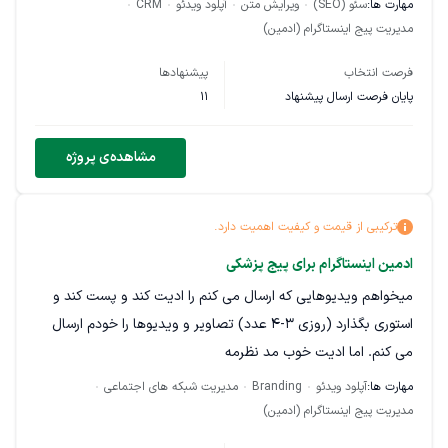
مهارت ها:
سئو (SEO)
ویرایش متن
آپلود ویدئو
CRM
شرح وظایف:
مدیریت پیج اینستاگرام (ادمین)
تولید روزانه ریلز و پست اینستاگرام مرتبط با حوزه گیمینگ
فرصت انتخاب
پیشنهادها
انتشار و مدیریت استوری‌های تعاملی و خبری روزانه (نظرسنجی،
پایان فرصت ارسال پیشنهاد
11
کوییز، باکس سؤال و …)
مشاهده‌ی پروژه
نگارش و انتشار ۴ الی ۵ مقاله متنی در هفته
مدیریت تعاملات کاربر (ادمین پشتیبانی و پاسخ گویی سفارشات
ترکیبی از قیمت و کیفیت اهمیت دارد.
جداگانه مستقر هست)
ادمین اینستاگرام برای پیج پزشکی
هماهنگی با تیم برای اطلاع‌رسانی آفرها، تخفیف‌ها و محصولات
میخواهم ویدیوهایی که ارسال می کنم را ادیت کند و پست کند و
جدید
استوری بگذارد (روزی ۳-۴ عدد) تصاویر و ویدیوها را خودم ارسال
استراتژی محتوایی اینستاگرام
می کنم. اما ادیت خوب مد نظرمه
مهارت ها:
آپلود ویدئو
Branding
مدیریت شبکه های اجتماعی
شرایط و مهارت‌ها:
مدیریت پیج اینستاگرام (ادمین)
علاقه‌مندی و آشنایی با بازی‌های آنلاین (Fortnite، Valorant،