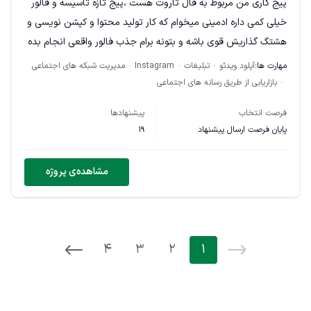
پیج کاری من مربوط به فال تاروت هست ،پیج تازه تاسیسه و فالور
زمان مورد نیاز حدود ۱۰ تا ۱۲ ساعت در هفته
خیلی کمی داره ادمینی میخوام که کار تولید محتوا و کپشن نویسی و
لطفاً نمونه‌کارهای قبلی خود را ارسال کنید.
هشتگ گذاریش قوی باشه و بتونه برام جذب فالور واقعی انجام بده
مهارت ها:
آپلود ویدئو
تبلیغات
Instagram
مدیریت شبکه های اجتماعی
دسته‌بندی پروژه:
بازاریابی و فروش
بازاریابی از طریق رسانه های اجتماعی
ما مشتاقانه منتظر همکاری با شما هستیم.
فرصت انتخاب
پیشنهادها
پایان فرصت ارسال پیشنهاد
19
مشاهده‌ی پروژه
4
3
2
1