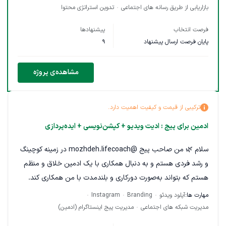
آماده‌سازی، زمان‌بندی و انتشار ویدئوهاست.روزی یک ویدیو
بازاریابی از طریق رسانه های اجتماعی
تدوین استراتژی محتوا
حداقل.دارای رزومه وپروفایل در تیک تاک
فرصت انتخاب
پیشنهادها
پایان فرصت ارسال پیشنهاد
9
مشاهده‌ی پروژه
ترکیبی از قیمت و کیفیت اهمیت دارد.
ادمین برای پیج : ادیت ویدیو + کپشن‌نویسی + ایده‌پردازی
سلام 🌿 من صاحب پیج @mozhdeh.lifecoach در زمینه کوچینگ
و رشد فردی هستم و به دنبال همکاری با یک ادمین خلاق و منظم
هستم که بتواند به‌صورت دورکاری و بلندمدت با من همکاری کند.
مهارت ها:
آپلود ویدئو
Branding
Instagram
ادمین باید بتواند محتوای پیج را از مرحله ایده‌پردازی تا ادیت و
مدیریت شبکه های اجتماعی
مدیریت پیج اینستاگرام (ادمین)
انتشار مدیریت کند. تمرکز پیج روی موضوعات روان‌شناسی، کوچینگ