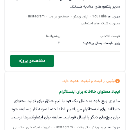
سایر پلتفرم‌های مشابه هستند.
مهارت ها:
YouTube
آپلود ویدئو
جستجو در وب
Instagram
حتماً قبل از هر چیز به کانال یوتیوب ما سر بزنید و محتوای فعلی را
مدیریت شبکه های اجتماعی
مشاهده کنید: EEZGAME
فرصت انتخاب
پیشنهادها
شرح وظایف:
پایان فرصت ارسال پیشنهاد
11
جمع‌آوری و انتخاب کلیپ‌های مناسب و مرتبط با CS2
مشاهده‌ی پروژه
ثبت و مدیریت کلیپ‌ها در فایل‌های از پیش آماده (Google
Sheet)
ترکیبی از قیمت و کیفیت اهمیت دارد.
هماهنگی منظم با تیم برای تحویل محتوا
ایجاد محتوای خلاقانه برای اینستاگرام
شرایط مورد نیاز:
ما برای پیج خود به دنبال یک فرد یا تیم خلاق برای تولید محتوای
تجربه و آشنایی با بازی Counter-Strike (CS:GO یا CS2)
خلاقانه برای اینستاگرام می‌باشیم. لطفا حتما نمونه کار و سابقه خود
برای پیج‌های دیگر را ارسال فرمایید. سابقه برای اینفلوئنسرها ترجیحا
توانایی کار دقیق و منظم بر اساس دستورالعمل
نیاز است.
مهارت ها:
آپلود ویدئو
تبلیغات
Instagram
مدیریت شبکه های اجتماعی