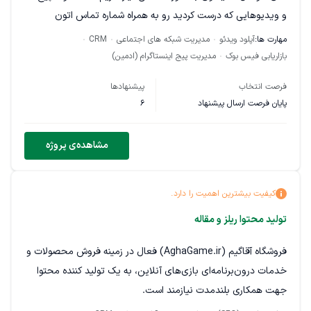
و ویدیوهایی که درست کردید رو به همراه شماره تماس اتون
بفرستید
مهارت ها:
آپلود ویدئو
مدیریت شبکه های اجتماعی
CRM
بازاریابی فیس بوک
مدیریت پیج اینستاگرام (ادمین)
نکته: ارسال شماره تماس مشکلی نداره آگهی دائمیه
فرصت انتخاب
پیشنهادها
پایان فرصت ارسال پیشنهاد
6
مشاهده‌ی پروژه
کیفیت بیشترین اهمیت را دارد.
تولید محتوا ریلز و مقاله
فروشگاه آقاگیم (AghaGame.ir) فعال در زمینه فروش محصولات و
خدمات درون‌برنامه‌ای بازی‌های آنلاین، به یک تولید کننده محتوا
جهت همکاری بلندمدت نیازمند است.