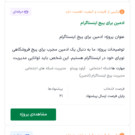
در صورت تمایل، لطفاً نمونه‌کارهای ویدیو و کپشن‌های قبلی خود را
ترکیبی از قیمت و کیفیت اهمیت دارد.
حرفه‌ای
ارسال کنید.
ادمین برای پیج اینستاگرام
عنوان پروژه:
ادمین برای پیج اینستاگرام
توضیحات پروژه:
ما به دنبال یک ادمین مجرب برای پیج فروشگاهی
نوپای خود در اینستاگرام هستیم. این شخص باید توانایی مدیریت
و افزایش تعاملات پیج را داشته باشد و با الگوریتم‌ها و روش‌های
مهارت ها:
شبکه اجتماعی
آپلود ویدئو
مدیریت شبکه های اجتماعی
اکسپلور آشنایی کامل داشته باشد.
مدیریت پیج اینستاگرام (ادمین)
ویژگی‌های مورد نظر:
فرصت انتخاب
پیشنهادها
پایان فرصت ارسال پیشنهاد
21
مهارت در مدیریت پیج اینستاگرام و شناخت عمیق از روندها
و ترندهای روز
مشاهده‌ی پروژه
توانایی تولید محتوا خلاقانه و جذاب (تولید محتوا با ما
خواهد بود)
امکان افزایش فالوورها و تعاملات در پیج