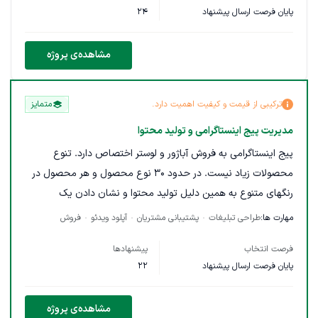
پایان فرصت ارسال پیشنهاد
24
مشاهده‌ی پروژه
ترکیبی از قیمت و کیفیت اهمیت دارد.
متمایز
مدیریت پیج اینستاگرامی و تولید محتوا
پیج اینستاگرامی به فروش آباژور و لوستر اختصاص دارد. تنوع
محصولات زیاد نیست. در حدود 30 نوع محصول و هر محصول در
رنگهای متنوع به همین دلیل تولید محتوا و نشان دادن یک
محصول از طرق مختلف بگونه ای که جذاب باشد و فالور پیج را
مهارت ها:
طراحی تبلیغات
پشتیبانی مشتریان
آپلود ویدئو
فروش
دنبال کند، خیلی مهم است. بطور مرتب هر روز تعدادی استوری و
فرصت انتخاب
پیشنهادها
بصورت هفتگی دو تا سه ریلز جذاب تولید و بارگذاری شود. پاسخ
پایان فرصت ارسال پیشنهاد
22
کسانیکه پیام داده اند در کمترین زمان ممکن و خیلی گویا و جامع
داده شود. پیجهای مناسب برای تبلیغ پیشنهاد شود با مهارتهای
مشاهده‌ی پروژه
فروش آشنایی داشته باشد تا وقتی مشتری پیام داد بتواند تا حدود