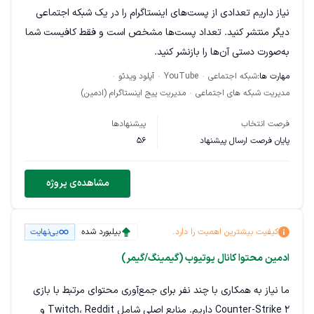
نیاز داریم تعدادی از پست‌های اینستاگرام را در یک شبکه اجتماعی
دیگر منتشر کنید. تعداد پست‌ها مشخص است و فقط کافیست شما
به‌صورت دستی آن‌ها را بازنشر کنید.
مهارت ها:
شبکه اجتماعی
YouTube
آپلود ویدئو
این کار به‌صورت پروژه تعریف می‌شود و باید در زمان تعیین‌شده با
مدیریت شبکه های اجتماعی
مدیریت پیج اینستاگرام (ادمین)
دقت انجام شود. لطفاً هزینه را اعلام کنید. پروژه در یک روز انجام
خواهد شد و شامل ۱۰۰ پست است که فقط از اینستاگرام به شبکه
فرصت انتخاب
پیشنهادها
اجتماعی دیگر منتقل می‌شوند.
پایان فرصت ارسال پیشنهاد
56
اولویت ما بهترین قیمت و زمان‌بندی است.
مشاهده‌ی پروژه
کیفیت بیشترین اهمیت را دارد.
بیلبورد شده
بی‌نهایت
ادمین محتوا کانال یوتیوب (گیمینگ/گیمر)
ما نیاز به همکاری با چند نفر برای جمع‌آوری محتوای مرتبط با بازی
Counter-Strike 2 داریم. منابع اصلی شامل Twitch، Reddit و