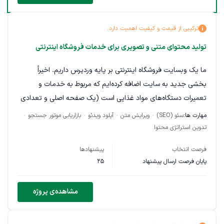
زیادی فروش را انجام دهد
ترکیبی از قیمت و کیفیت اهمیت دارد.
تولید محتوای متنی و تصویری برای خدمات فروشگاه اینترنتی
ما یک وبسایت فروشگاه اینترنتی بر پایه وردپرس داریم. اخیراً
بخشی جدید به سایت اضافه کرده‌ایم که مربوط به خدمات و
تعمیرات دستگاه‌های مواد غذایی است (یک صفحه اصلی و تعدادی
مطلب اولیه نوشته شده). همچنین افزونه‌ای اختصاصی برای بخش
مهارت ها:
سئو (SEO)
ویرایش متن
آپلود ویدئو
بازاریابی موتور جستجو
تعمیرات داریم که با ادیتور گوتنبرگ کار می‌کند.
تدوین استراتژی محتوا
انتظار داریم فریلنسر:
فرصت انتخاب
پیشنهادها
پایان فرصت ارسال پیشنهاد
25
بر اساس اصول سئو (کلمه‌های کلیدی، سرچ اینتنت، بهینه‌سازی
محتوا و ...) برای بخش تعمیرات تولید محتوای متنی، تصویری و در
مشاهده‌ی پروژه
صورت نیاز ویدئویی انجام دهد.
محتوای تولید شده را مستقیماً در سایت بارگذاری و در بخش