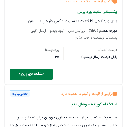
ترکیبی از قیمت و کیفیت اهمیت دارد.
تعمیرات درج کند.
پشتیبانی سایت ورد پرس
لینک‌سازی داخلی بین مطالب مرتبط را انجام دهد.
برای وارد کردن اطلاعات به سایت و کمی طراحی با المنتور
پیشنهادهای لازم برای بهبود رتبه گرفتن صفحات در گوگل ارائه دهد.
مهارت ها:
سئو (SEO)
ویرایش متن
آپلود ویدئو
ارسال آگهی
پشتیبانی وبسایت و چت آنلاین
هدف ما این است که صفحات این بخش با توجه به رقابت پایین،
سریع‌تر در گوگل رتبه بگیرند.
فرصت انتخاب
پیشنهادها
پایان فرصت ارسال پیشنهاد
45
📌 آدرس بخش تعمیرات سایت:
https://bazarganisina.ir/repairs
مشاهده‌ی پروژه
ترکیبی از قیمت و کیفیت اهمیت دارد.
بی‌نهایت
استخدام گوینده سوشال مدیا
ما به یک خانم با مهارت صحبت جلوی دوربین برای ضبط ویدیو
های سوشال مدیامون به صورت دائمی نیاز داریم لطفا نمونه پیج ها