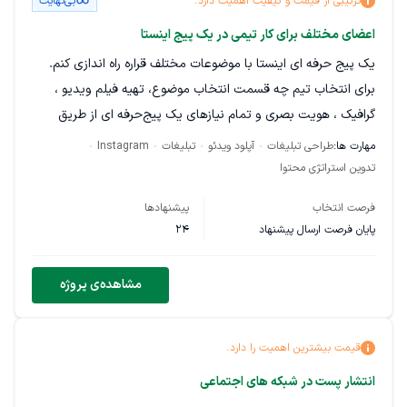
ترکیبی از قیمت و کیفیت اهمیت دارد.
بی‌نهایت
علاقه و وابستگی به حوزه فروش و بازاریابی
اعضای مختلف برای کار تیمی در یک پیج اینستا
قابلیت کار به صورت دورکار و پاره‌وقت
یک پیج حرفه ای اینستا با موضوعات مختلف قراره راه اندازی کنم.
شرایط همکاری:
دستمزد به صورت منعطف و با توجه به توانایی‌ها و
برای انتخاب تیم چه قسمت انتخاب موضوع، تهیه فیلم ویدیو ،
عملکرد ادمین تعیین خواهد شد. علاقه‌مندان به همکاری می‌توانند
گرافیک ، هویت بصری و تمام نیازهای یک پیج‌حرفه ای از طریق
رزومه و نمونه کارهای خود را ارائه دهند.
مصاحبه به همکاری دعوت میشن . نیروهای جوان خلاق و با انگیزه
مهارت ها:
طراحی تبلیغات
آپلود ویدئو
تبلیغات
Instagram
و مایل به کار گروهی درخواست همکاری بدید . هر فرد در زمینه
تدوین استراتژی محتوا
اگر شما فردی هستید که بتوانید به رشد و موفقیت این پیج کمک
خاص خودش مسوولیت رو به عهده میگیره و در نهایت کار تیمی
کنید، منتظر دریافت درخواست‌های شما هستیم.
فرصت انتخاب
پیشنهادها
برای اجرا لازم
پایان فرصت ارسال پیشنهاد
24
مشاهده‌ی پروژه
قیمت بیشترین اهمیت را دارد.
انتشار پست در شبکه های اجتماعی