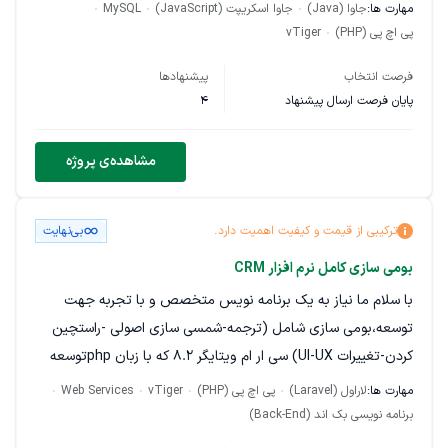
میکن اما فیلتر روی فیلدهای تاریخی اعمال نمیشود. مثلا اگر در
مهارت ها:
جاوا (Java)
جاوا اسکریپت (JavaScript)
MySQL
ماژول فرصت فروش، بخواهیم گزارش از فرصتهایی تهیه کنیم که
پی اچ پی (PHP)
vTiger
تاریخ مورد انتظار بسته شدن آنها بعد از تاریخ مشخصی باشد، تمام
فرصت انتخاب
پیشنهادها
رکوردها در گزارش نمایش داده میشوند. نرم افزار با PHP نوشته شده
پایان فرصت ارسال پیشنهاد
4
و به دیتابیس MySQL متصل است.
مشاهده‌ی پروژه
ترکیبی از قیمت و کیفیت اهمیت دارد.
بی‌نهایت
بومی سازی کامل نرم افزار CRM
با سلام ما نیاز به یک برنامه نویس متخصص و با تجربه جهت
توسعه،بومی سازی شامل (ترجمه-شمسی سازی اصولی -راستچین
کردن-تغییرات UI-UX) سی ار ام ویتایگر 8.2 که با زبان phpتوسعه
داده شده است داریم. چند تا نکته حائز اهمیت است 1- کلیه حق
مهارت ها:
لاراول (Laravel)
پی اچ پی (PHP)
vTiger
Web Services
امتیاز و مالکیت کامل سورس بصورت کامل و اختصاصی برای ما می
برنامه نویسی بک اند (Back-End)
باشد و برنامه نویس تحت هیچ شرایطی اجازه بهربرداری از حتی