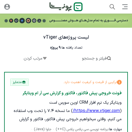
لیست پروژه‌های vTiger
تعداد یافته ها:
9
پروژه
فیلتر و جستجو
مرتب کردن
ترکیبی از قیمت و کیفیت اهمیت دارد.
متمایز
فونت خروجی پیش فاکتور، فاکتور و گزارش سی آر ام ویتایگر
ویتایگر یک نرم افزار CRM اوپن سورس است
(
https://www.vtiger.com/
) ما نسخه 7.4 را تحت وب استفاده
می کنیم. وقتی میخواهیم خروجی پیش فاکتور، فاکتور و گزارش
بگیریم فونت اصلی که IRANsans هست رو نمیخونه و با یک فونت
مهارت ها:
برنامه نویسی سی پلاس پلاس (C++)
جاوا (Java)