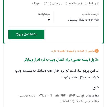
دیگه میتونیم خروجی بگیریم.
جاوا اسکریپت (JavaScript)
پی اچ پی (PHP)
vTiger
فرصت انتخاب
پیشنهادها
پایان فرصت ارسال پیشنهاد
4
مشاهده‌ی پروژه
ترکیبی از قیمت و کیفیت اهمیت دارد.
ماژول (بسته نصبی) برای اتصال ویپ به نرم افزار ویتایگر
در این پروژه نیاز است که نرم افزار crm ویتایگر به سیستم ویپ
شرکت سیموتل متصل شود.
شرح:
مهارت ها:
پی اچ پی (PHP)
Smarty PHP
vTiger
برنامه نویسی
اتصال باید از طریق یک لینک api در crm جهت دریافت
برنامه نویسی بک اند (Back-End)
درخواست ها از سمت شرکت سیموتل، انجام گردد.