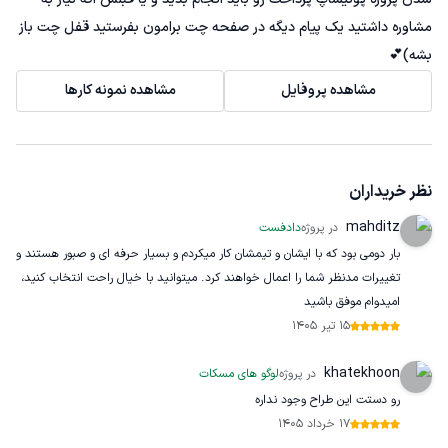
مشاوره داشتید یک پیام دیگه در صفحه چت برامون بفرستید قفل چت باز
بشه)💕
مشاهده پروفایل
مشاهده نمونه کارها
نظر خریداران
mahditz
در پروژه
دادفست
بار دومی بود که با ایشان و تیمشان کار میکردم و بسیار حرفه ای و صبور هستند و
تغییرات مدنظر شما را اعمال خواهند کرد. میتوانید با خیال راحت انتخاب کنید،
امیدوام موفق باشید
15 تیر 1405
khatekhoon
در پروژه
لوگو های مسکات
رو دستت این طراح وجود نداره
17 خرداد 1405