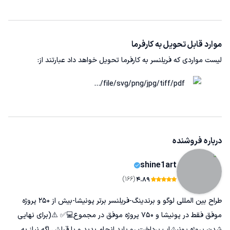
موارد قابل تحویل به کارفرما
لیست مواردی که فریلنسر به کارفرما تحویل خواهد داد عبارتند از:
file/svg/png/jpg/tiff/pdf/...
درباره فروشنده
shine1art
(166)
4.89
طراح بین المللی لوگو و برندینگ-فریلنسر برتر پونیشا-بیش از 250 پروژه
موفق فقط در پونیشا و 750 پروژه موفق در مجموع💻✅ ⚠️(برای نهایی
شدن پروژه پونیشاپ پرداخت رو باید انجام بدید و یا قبلش اگه نیاز به