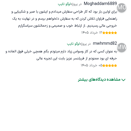
Moghaddam6889
در پروژه
لوگو تایپ
MO
برای اولین بار بود که کار طراحی سفارش میدادم و ایشون با صبر و شکیبایی و
راهنمایی فراوان تلاش کردن که به سفارش دلخواهم برسم و در نهایت به یک
خروجی عالی رسیدیم..از ارتباط خوب و صمیمی و زحماتشون سپاسگزارم
12 خرداد 1405
mwhmmd82
در پروژه
لوگو تایپ
MW
به عنوان کسی که در کار وسواس زیاد دارم میتونم بگم همچی خیلی فوق العاده و
حرفه ای بود ممنونم از فریلنسر عزیز بابت این تجربه عالی
05 خرداد 1405
مشاهده دیدگاه‌های بیشتر