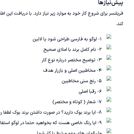
پیش‌نیاز‌ها
فریلنسر برای شروع کار خود به موارد زیر نیاز دارد. با دریافت این اط
کند.
1- لوگو به فارسی طراحی شود یا لاتین
2- نام کامل برند با املای صحیح
3- توضیح مختصر درباره نوع کار
4- مخاطبین اصلی و بازرار هدف
5- رنج سنی مخاطبین
6- رقبا اصلی
7- شعار ( کوتاه و مختصر)
8- ایا برند بوک دارید؟ در صورت داشتن برند بوک لطفا رنگ سازمانی را ارسال بفرمایید
9- ایا رنگ خاصی هست که بخواهید حتما در لوگو استفاده شود یا انتخاب رنگ به عهده من میباشد
10- المان های مهم مرتبط با کار شما