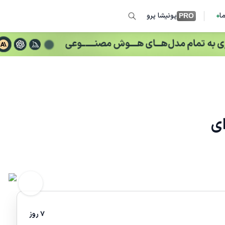
ما
پونیشا پرو
PRO
ای
7 روز