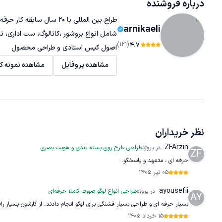
درباره فروشنده
طراح بین المللی با 20 سا
arnikaeli
شامل انواع بروشور ،کاتالوگ، ست اداری، تابا
(121)
4.7
اصول کیس استادی و طراحی محصول
مشاهده پروفایل
مشاهده نمونه کا
نظر خریداران
ZFArzin
در پروژه
طراحی طرح روی بسته بندی و هویت بصری
ZF
حرفه ای ، متعهد و پاسخگو.
05 تیر 1405
ayousefii
در پروژه
طراحی انواع لوگو صورت کاملا حرفه‌ای
AY
بسیار حرفه ای و طراحی بسیار قشنگی برای لوگو انجام دادند. از کارشون بسیار 
15 خرداد 1405