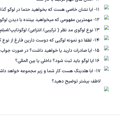
11- ایا نشان خاصی هست که بخواهید حتما در لوگو گذاشته شود
12- مهمترین مفهومی که میخواهید بیننده با دیدن لوگو در ذهنش تداعی شود
13 نوع لوگوی مد نظر ( ترکیبی/ انتزاعی/ لوگوتایپ/امبلم/ مونوگرام/ مسکات/ تصویری/ سه بعدی/ مینیمال)
14- لطفا دو نمونه لوگیی که دوست دارین فارغ از نوع کار را برام بفرستین تا بتونم سبک موذد نظرتون را بیشتر بدونم
15- ایا صادرات دارید یا خواهید داشت؟ در صورت جواب مثبت لطفا بازار هدف را مشخص کنید کدام کشورها هست؟
16 ایا لوگو باید ثبت شود؟ داخلی یا بین المللی؟
17- ابا هلدینگ هست کار شما و زیر مجموعه خواهد د
لاطف بیشتر توضیح دهید؟