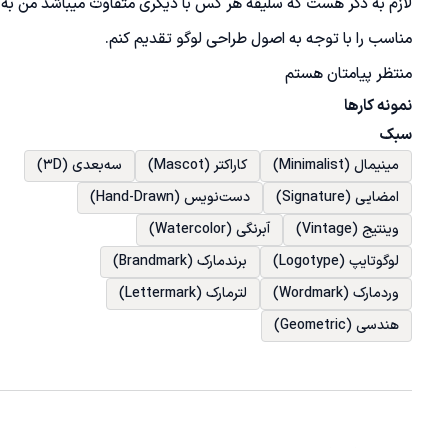
لازم به ذکر هست که سلیقه هر کس با دیگری متفاوت میباشد من به عن
منتظر پیامتان هستم 
نمونه کارها
سبک
مینیمال (Minimalist)
کاراکتر (Mascot)
سه‌بعدی (3D)
امضایی (Signature)
دست‌نویس (Hand-Drawn)
وینتیج (Vintage)
آبرنگی (Watercolor)
لوگوتایپ (Logotype)
برندمارک (Brandmark)
وردمارک (Wordmark)
لترمارک (Lettermark)
هندسی (Geometric)