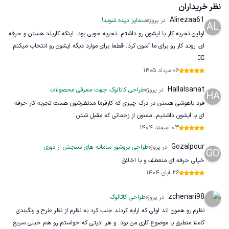
نظر خریداران
Alirezaa61
در پروژه
متمایز دیده شوید!
AL
اولین تجربه کار با ایشون رو داشتم. تجربه خوبی بود. اینکه کاربلد هستن و حرفه
ای، روند کار رو برای ما آسون کرد. قطعا برای موارد دیگه ایشون رو انتخاب میکنم
👍🏻
06 مرداد 1405
Hallalsanat
در پروژه
طراحی کاتالوگ جهت معرفی محصولات
HA
فرد باهوشی هستن در درک چیزی که کارفرما مدنظرشون هست تجربه کار حرفه
ای با ایشون داشتیم. ممنون از زحماتی که مقبل شدن.
03 اسفند 1404
Gozalpour
در پروژه
طراحی بروشور سامانه های سنجش از دوری
GO
خیلی حرفه ای منعطف و با اخلاق
26 آبان 1404
zchenari98
در پروژه
طراحی کاتالوگ
نظرم رو همون اتد اولی که ارایه کردند جلب کرد به نظرم از نظر طرح و رنگبندی
کاملا منطبق با موضوع کاری من بود. و هر ادیتی که خواستم رو هم خیلی سریع