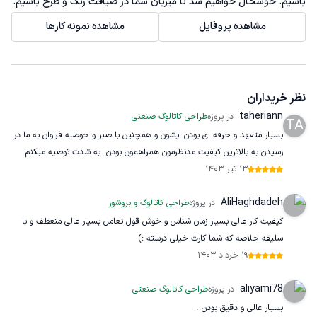
باشیم. خوشحال خواهیم شد تا میزبان شما در ضیافت رنگ و طرح باشیم.
مشاهده پروفایل
مشاهده نمونه کارها
نظر خریداران
taheriann
در پروژه
طراحی کاتالوگ صنعتی
TA
بسیار متعهد و حرفه ای بودن ایشون و همچنین با صبر و حوصله فراوان به ما در
رسیدن به بالاترین کیفیت مدنظرمون همراهمون بودن. به شدت توصیه میکنم.
13 تیر 1403
AliHaghdadeh
در پروژه
طراحی کاتالوگ و بروشور
کیفیت کار عالی بسیار زمان شناس و خوش قول تعامل بسیار عالی منعطف و با
سلیقه خلاصه که شما کارت خیلی درسته :)
19 خرداد 1403
aliyami78
در پروژه
طراحی کاتالوگ صنعتی
بسیار عالی و دقیق بودن .