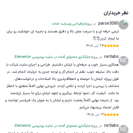
نظر خریداران
parse3080
در پروژه
بازطراحی وبسایت اماده
تیمی حرفه ای و با سرعت عمل بالا و دقیق هستند و تجربه ای خوشایند رو برای
ما ایجاد کردن👌👌
24 تیر 1405
netlabs
در پروژه
جایگذاری محتوای آماده در سایت وردپرسی Elementor
NE
همکاری بسیار خوب و حرفه‌ای با ایشان داشتیم. طراحی و اجرای سایت شرکت با
دقت بالا، سلیقه خوب، نظم در انجام کار و توجه جدی به جزئیات انجام شد. در
طول پروژه، ایشان با حوصله و انعطاف‌پذیری بالا اصلاحات و درخواست‌های
مختلف را بررسی و اجرا کردند و تلاش کردند خروجی نهایی کاملاً منطبق با انتظار
ما باشد. کیفیت کار، نحوه ارتباط، پیگیری و تعهد ایشان برای ما بسیار ارزشمند
بود. از نتیجه نهایی کاملاً رضایت داریم و ایشان را به عنوان یک فریلنسر توانمند و
قابل اعتماد پیشنهاد می‌کنم.
13 تیر 1405
netlabs
در پروژه
جایگذاری محتوای آماده در سایت وردپرسی Elementor
NE