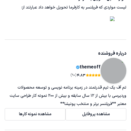
لیست مواردی که فریلنسر به کارفرما تحویل خواهد داد عبارتند از:
درباره فروشنده
themeoff
(90)
4.83
تم آف یک تیم قدرتمند در زمینه برنامه نویسی و توسعه محصولات
وردپرسی با بیش از 12 سال سابقه و بیش از 200 نمونه کار طراحی سایت
معتبر **فریلنسر برتر و منتخب پونیشا**
مشاهده پروفایل
مشاهده نمونه کارها