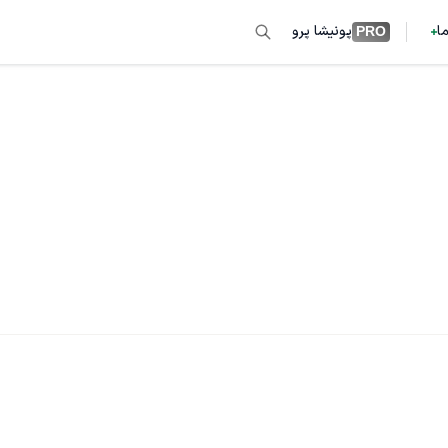
ما
پونیشا پرو
PRO