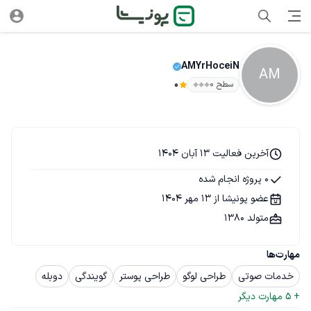
AMYrHoceiN
AM
سطح ۰
0
آخرین فعالیت 13 آبان 1404
0 پروژه انجام شده
عضو پونیشا از 13 مهر 1404
متولد 1380
مهارت‌ها
خدمات صوتی
طراحی لوگو
طراحی پوستر
گویندگی
دوبله
+ 
5
 مهارت دیگر