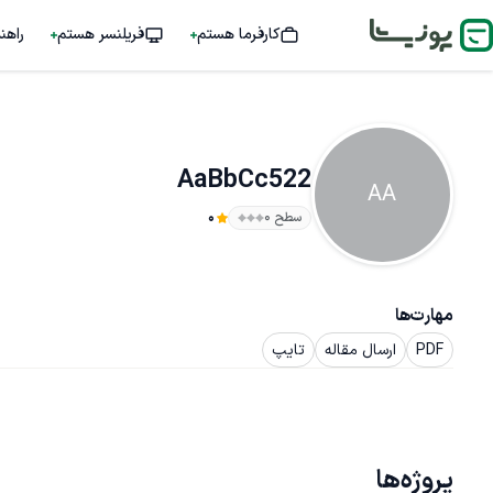
کارفرما هستم
فریلنسر هستم
راهن
AaBbCc522
AA
سطح ۰
0
مهارت‌ها
PDF
ارسال مقاله
تایپ
پروژه‌ها