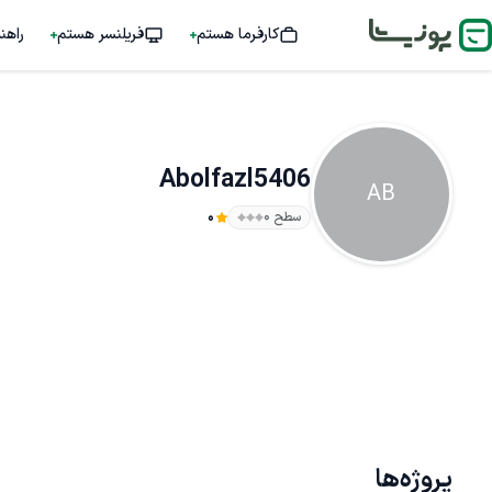
کارفرما هستم
فریلنسر هستم
راهن
Abolfazl5406
AB
سطح ۰
0
پروژه‌ها