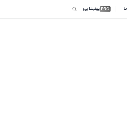
ما
پونیشا پرو
PRO