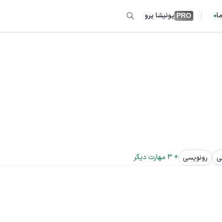
ما
پونیشا پرو
PRO
+ 
3
 مهارت دیگر
ی
رونویسی