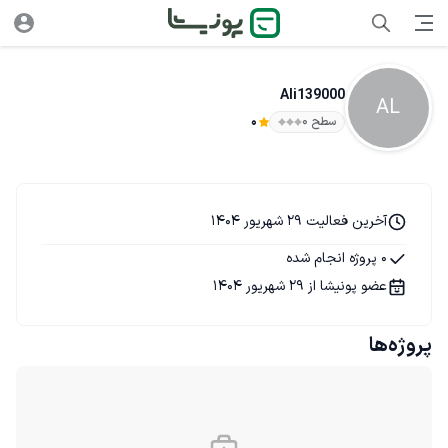
Ali139000
AL
سطح ۰
0
آخرین فعالیت 29 شهریور 1404
0 پروژه انجام شده
عضو پونیشا از 29 شهریور 1404
پروژه‌ها