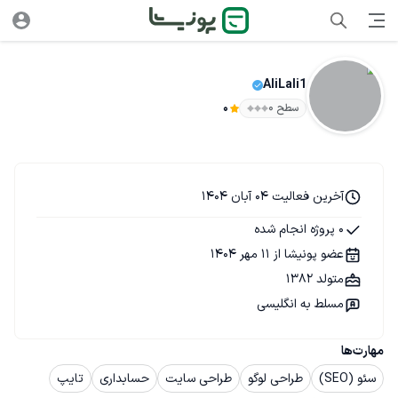
AliLali1
سطح ۰
0
آخرین فعالیت 04 آبان 1404
0 پروژه انجام شده
عضو پونیشا از 11 مهر 1404
متولد 1382
مسلط به انگلیسی
مهارت‌ها
سئو (SEO)
طراحی لوگو
طراحی سایت
حسابداری
تایپ