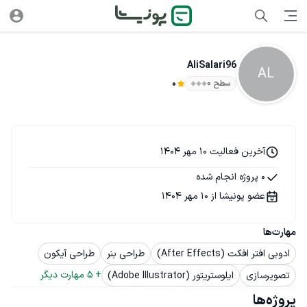
AliSalari96
AL
سطح ۰
0
آخرین فعالیت 10 مهر 1404
0 پروژه انجام شده
عضو پونیشا از 10 مهر 1404
مهارت‌ها
ادوبی افتر افکت (After Effects)
طراحی بنر
طراحی آیکون
+ 
5
 مهارت دیگر
تصویرسازی
ایلوستریتور (Adobe Illustrator)
پروژه‌ها