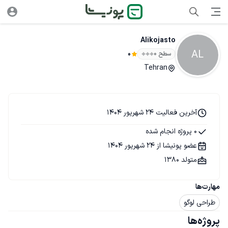
Alikojasto
AL
سطح ۰
0
Tehran
آخرین فعالیت 24 شهریور 1404
0 پروژه انجام شده
عضو پونیشا از 24 شهریور 1404
متولد 1380
مهارت‌ها
طراحی لوگو
پروژه‌ها