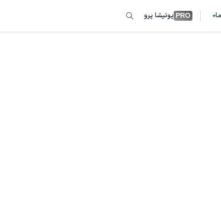
ما
پونیشا پرو
PRO