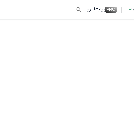
ما
پونیشا پرو
PRO