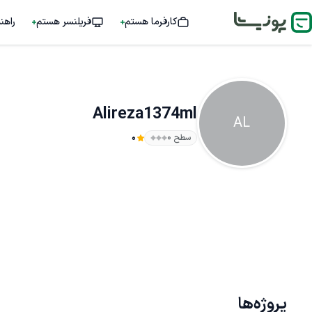
کارفرما هستم
فریلنسر هستم
راهن
Alireza1374ml
AL
سطح ۰
0
پروژه‌ها