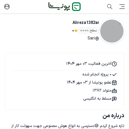
Alireza1382ar
سطح ۰
0
Sari
آخرین فعالیت 03 مهر 1404
0 پروژه انجام شده
عضو پونیشا از 03 مهر 1404
متولد 1382
مسلط به انگلیسی
درباره من
تازه شروع کردم 😅دسترسی به انواع هوش مصنوعی جهت سهولت کار از 