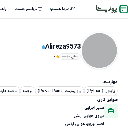
کارفرما هستم
فریلنسر هستم
راهن
Alireza9573
سطح ۰
0
مهارت‌ها
پایتون (Python)
پاورپوینت (Power Point)
ترجمه
ترجمه فارس
سوابق کاری
مدیر اجرایی
نیروی هوایی ارتش
افسر نیروی هوایی ارتش