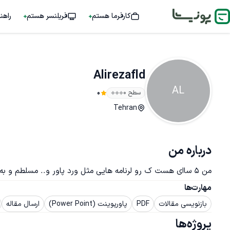
کارفرما هستم
فریلنسر هستم
راهن
Alirezafld
AL
سطح ۰
0
Tehran
درباره من
من ۵ ساای هست ک رو لرنامه هایی مثل ورد پاور و.. مسلطم و به صورت حرفه اب انجام میدم
مهارت‌ها
بازنویسی مقالات
PDF
پاورپوینت (Power Point)
ارسال مقاله
پروژه‌ها