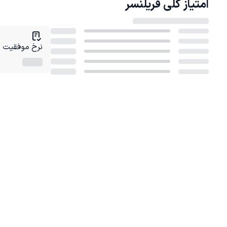
امتیاز کلی
فریلنسر
نرخ موفقیت در