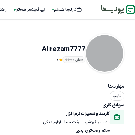
کارفرما هستم
فریلنسر هستم
راهن
Alirezam7777
سطح ۰
0
مهارت‌ها
تایپ
سوابق کاری
کارمند و تعمیرات نرم افزار
موبایل فروشی..شرکت مپنا ..لوازم یدکی