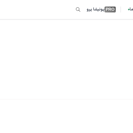
ما
پونیشا پرو
PRO