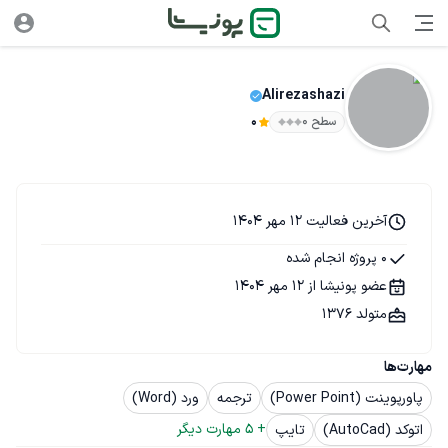
Alirezashazi
سطح ۰
0
آخرین فعالیت 12 مهر 1404
0 پروژه انجام شده
عضو پونیشا از 12 مهر 1404
متولد 1376
مهارت‌ها
پاورپوینت (Power Point)
ترجمه
ورد (Word)
+ 
5
 مهارت دیگر
اتوکد (AutoCad)
تایپ