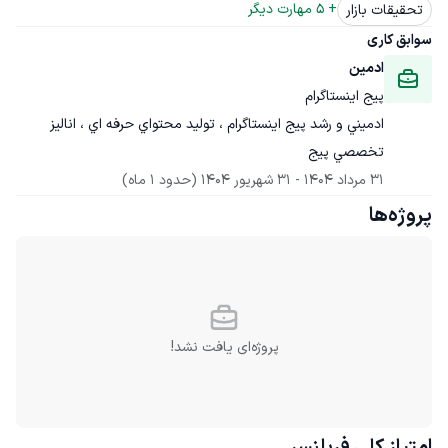
+ 
5
 مهارت دیگر
تحقیقات بازار
سوابق کاری
ادمين
پيج اينستاگرام
ادميني و رشد پيج اينستاگرام ، توليد محتواي حرفه اي ، اناليز 
تخصصي پيج
31 مرداد 1404
 - 
31 شهریور 1404
(حدود 1 ماه)
پروژه‌ها
پروژه‌ای یافت نشد!