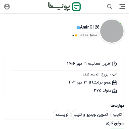
AminG128
سطح ۰
0
آخرین فعالیت 21 مهر 1404
0 پروژه انجام شده
عضو پونیشا از 19 مهر 1404
متولد 1375
مهارت‌ها
تایپ
تدوین ویدیو و کلیپ
نویسنده
سوابق کاری