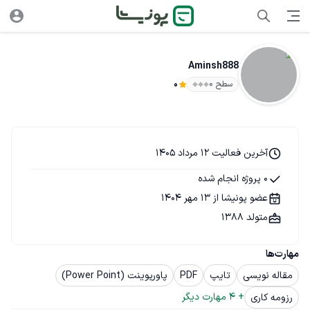
Aminsh888
سطح ۰
0
آخرین فعالیت 12 مرداد 1405
0 پروژه انجام شده
عضو پونیشا از 13 مهر 1404
متولد 1388
مهارت‌ها
مقاله نویسی
تایپ
PDF
پاورپوینت (Power Point)
+ 
4
 مهارت دیگر
رزومه کاری