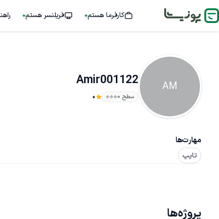
کارفرما هستم
فریلنسر هستم
راهن
Amir001122
AM
سطح ۰
0
مهارت‌ها
تایپ
پروژه‌ها