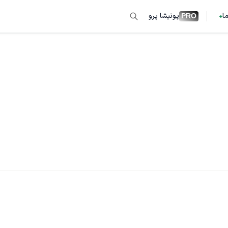
ما
پونیشا پرو
PRO