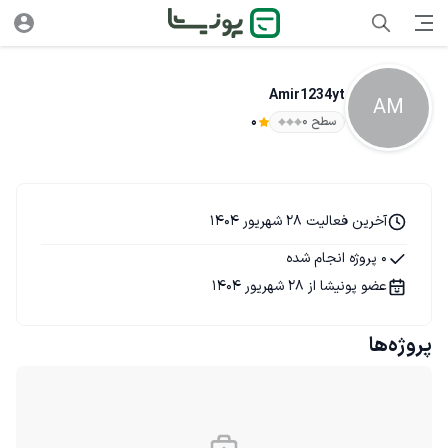
Amir1234yt
AM
سطح ۰
0
آخرین فعالیت 28 شهریور 1404
0 پروژه انجام شده
عضو پونیشا از 28 شهریور 1404
پروژه‌ها