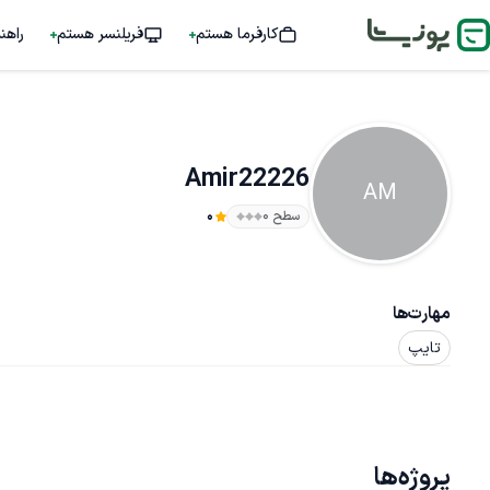
کارفرما هستم
فریلنسر هستم
راهن
Amir22226
AM
سطح ۰
0
مهارت‌ها
تایپ
پروژه‌ها