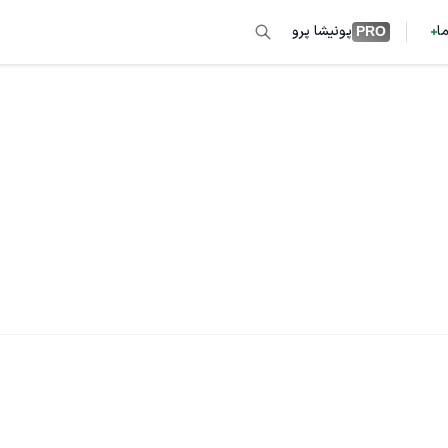
ما
پونیشا پرو
PRO