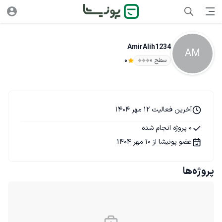
AmirAlih1234
AM
سطح ۰
0
آخرین فعالیت 12 مهر 1404
0 پروژه انجام شده
عضو پونیشا از 10 مهر 1404
پروژه‌ها