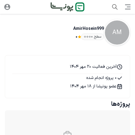
AmirHosein999
AM
سطح ۰
0
آخرین فعالیت 20 مهر 1404
0 پروژه انجام شده
عضو پونیشا از 18 مهر 1404
پروژه‌ها