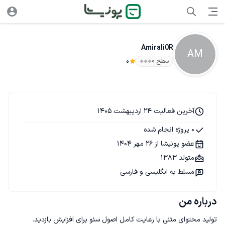
Amirali0R
AM
سطح ۰
0
آخرین فعالیت 24 اردیبهشت 1405
0 پروژه انجام شده
عضو پونیشا از 26 مهر 1404
متولد 1383
مسلط به انگلیسی و فارسی
درباره من