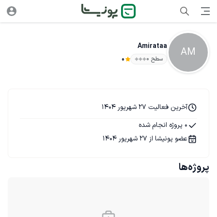
Amirataa
AM
سطح ۰
0
آخرین فعالیت 27 شهریور 1404
0 پروژه انجام شده
عضو پونیشا از 27 شهریور 1404
پروژه‌ها