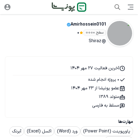
Amirhossein0101
سطح ۰
0
Shiraz
آخرین فعالیت 27 مهر 1404
0 پروژه انجام شده
عضو پونیشا از 23 مهر 1404
متولد 1389
مسلط به فارسی
مهارت‌ها
پاورپوینت (Power Point)
ورد (Word)
اکسل (Excel)
آبرنگ